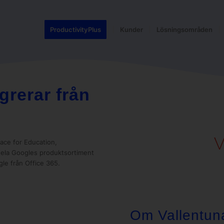
ProductivityPlus
Kunder
Lösningsområden
grerar från
ace for Education,
 hela Googles produktsortiment
ogle från Office 365.
Om Vallentuna