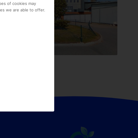
pes of cookies may
s we are able to offer.