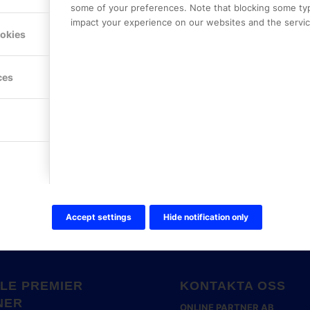
some of your preferences. Note that blocking some ty
impact your experience on our websites and the service
ookies
ces
Accept settings
Hide notification only
LE PREMIER
KONTAKTA OSS
NER
ONLINE PARTNER AB