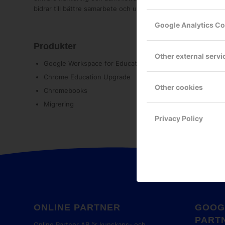
bidrar till bättre samarbete och undervisning.
Google Analytics C
Produkter
Other external servi
Google Workspace for Education
Chrome Education Upgrade
Other cookies
Chromebooks
Migrering
Privacy Policy
ONLINE PARTNER
GOOG
PART
Online Partner AB är kunskaps- och