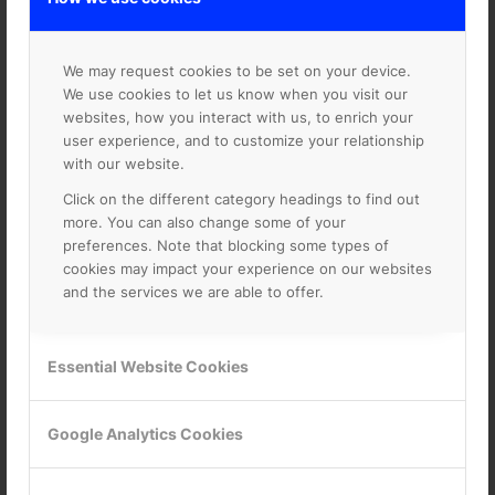
We may request cookies to be set on your device.
We use cookies to let us know when you visit our
Google AppSheet
websites, how you interact with us, to enrich your
user experience, and to customize your relationship
Skapa avancerade applikationer utan
with our website.
kod
Click on the different category headings to find out
more. You can also change some of your
Google AppSheet är en plattform som gör det möjligt
preferences. Note that blocking some types of
att skapa anpassade mobil- och webbapplikationer
cookies may impact your experience on our websites
utan att behöva skriva någon kod. AppSheet
and the services we are able to offer.
integrerar sömlöst med olika Google Workspace-
tjänster såsom Google Sheets, Google Forms och
Google Drive. Du kan använda befintliga data i t ex
Google Sheets för att skapa dynamiska appar som kan
Essential Website Cookies
hantera en mängd olika arbetsflöden och processer.
Google AppSheet sänker tröskeln för en bredare
grupp användare, som kanske inte har någon tidigare
Google Analytics Cookies
erfarenhet av kodning, att utveckla smarta
applikationer, anpassade användargränssnitt,