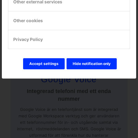
Other external services
definiera logik för datahantering och implementera
funktioner som kan köras på webbläsare, iOS och
Android-enheter.
Other cookies
Privacy Policy
Accept settings
Hide notification only
Google Voice
Integrerad telefoni med ett enda
nummer
Google Voice är en telefontjänst som är integrerad
med Google Workspace verktyg och ger användaren
ett telefonnummer för in- och utgående samtal via
internet, röstmeddelanden och SMS. Google Voice är
utformad för att förenkla hur du hanterar