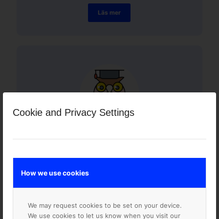
Läs mer
Cookie and Privacy Settings
Supportavtal för Skola
Supportavtal till skolor finns i flera versioner
How we use cookies
anpassade till de behov som finns i skolor och riktar
sig till IT-ledare, skolledare, IKT-utbildare och
systemansvariga.
We may request cookies to be set on your device.
Läs mer
We use cookies to let us know when you visit our