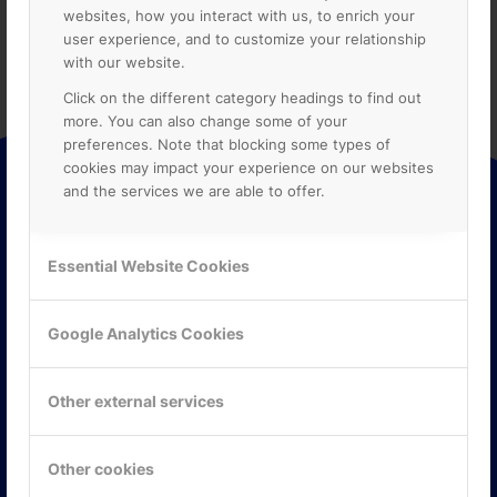
websites, how you interact with us, to enrich your
user experience, and to customize your relationship
with our website.
Click on the different category headings to find out
more. You can also change some of your
preferences. Note that blocking some types of
cookies may impact your experience on our websites
and the services we are able to offer.
ONLINE PARTNER
Essential Website Cookies
Online Partner AB är kunskaps- och marknadsledande när
det gäller att effektivisera processer, samarbete,
Google Analytics Cookies
produktivitet och kommunikation i företag, skolor,
organisationer och myndigheter med hjälp av molnbaserade
verktyg i Google Workspace och Google Cloud Platform.
Other external services
Other cookies