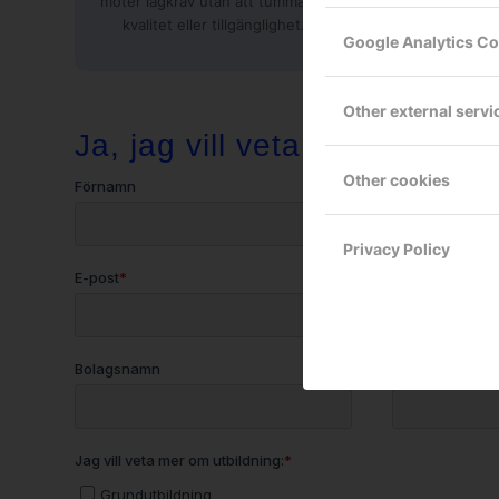
möter lagkrav utan att tumma på
kvalitet eller tillgänglighet.
Google Analytics C
Other external servi
Ja, jag vill veta mer. Kontak
Other cookies
Privacy Policy