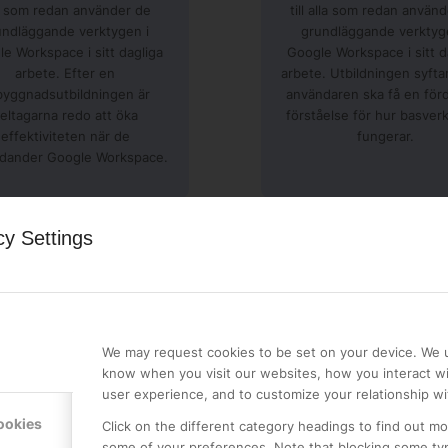
a som redan använder de
till alla som redan använ
undläggande verktygen i
grundläggande verktyg
e Workspace i sitt dagliga
Google Workspace i sitt d
arbete. Efter en
arbete. Utbildningen syftar 
byggnadsutbildningen är
användaren ska få en för
eltagarna redo att öka
förståelse för hur basver
effektiviteten när de
fungerar.
dander Google Workspace.
cy Settings
We may request cookies to be set on your device. We u
know when you visit our websites, how you interact wi
user experience, and to customize your relationship wi
ookies
Click on the different category headings to find out m
some of your preferences. Note that blocking some ty