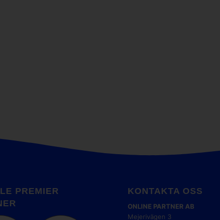
LE PREMIER
KONTAKTA OSS
NER
ONLINE PARTNER AB
Mejerivägen 3