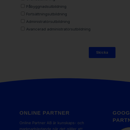
ONLINE PARTNER
GOOG
PART
Online Partner AB är kunskaps- och
marknadsledande när det gäller att