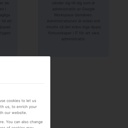
der de
vänder sig till dig som är
en i
administratör av Google
agliga
Workspace-domänen.
till att
Administrationen är enkel och
djupad
intuitiv så det krävs inga djupa
ktygen
förkunskaper i IT för att vara
administratör.
se cookies to let us
th us, to enrich your
th our website.
ore. You can also change
pes of cookies may