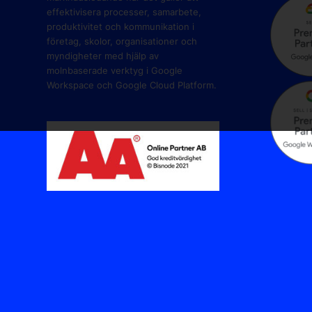
effektivisera processer, samarbete,
produktivitet och kommunikation i
företag, skolor, organisationer och
myndigheter med hjälp av
molnbaserade verktyg i Google
Workspace och Google Cloud Platform.