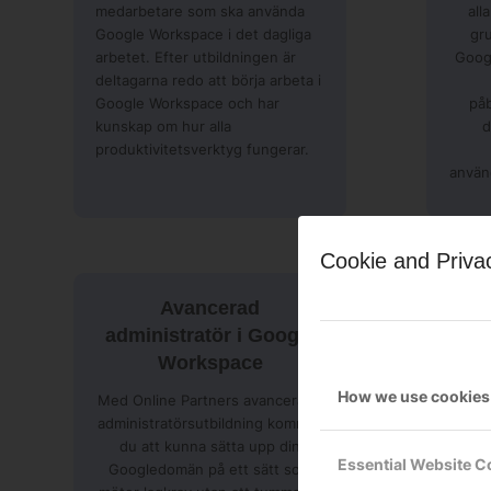
medarbetare som ska använda
all
Google Workspace i det dagliga
gr
arbetet. Efter utbildningen är
Googl
deltagarna redo att börja arbeta i
Google Workspace och har
på
kunskap om hur alla
d
produktivitetsverktyg fungerar.
använ
Cookie and Priva
Avancerad
administratör i Google
Workspace
How we use cookies
Med Online Partners avancerade
administratörsutbildning kommer
du att kunna sätta upp din
Essential Website C
Googledomän på ett sätt som