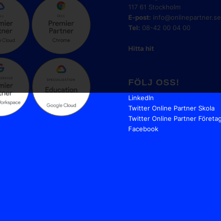
117 61 Stockholm
E-post:
info@onlinepartner.s
Tel:
08-42 00 04 00
Hitta hit
FÖLJ OSS!
LinkedIn
Twitter Online Partner Skola
Twitter Online Partner Företa
Facebook