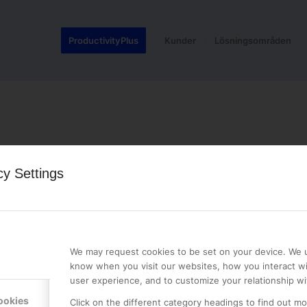
ProductivityPlus
Kunder
Lösningsområden
cy Settings
LE PREMIER
KONTAKTA OSS
NER
ONLINE PARTNER AB
We may request cookies to be set on your device. We u
Mejerivägen 3
know when you visit our websites, how you interact wi
117 61 Stockholm
user experience, and to customize your relationship wi
E-post:
info@onlinepartner.s
ookies
Click on the different category headings to find out m
Tel:
08-42 00 04 00