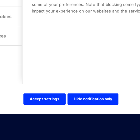
some of your preferences. Note that blocking some ty
impact your experience on our websites and the service
Hitta hit
ookies
FÖLJ OSS!
ces
LinkedIn
Twitter Online Partner Skola
Twitter Online Partner Företa
Facebook
Accept settings
Hide notification only