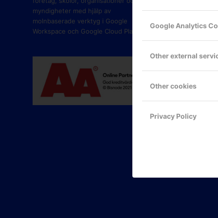
företag, skolor, organisationer och
myndigheter med hjälp av
molnbaserade verktyg i Google
Google Analytics C
Workspace och Google Cloud Platform.
Other external servi
Other cookies
Privacy Policy