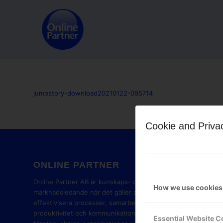
jumpstory-download20210122-095714
Cookie and Priva
ONLINE PARTNER
GOOG
PART
Online Partner AB är kunskaps- och
How we use cookies
marknadsledande när det gäller att
effektivisera processer, samarbete,
produktivitet och kommunikation i
Essential Website C