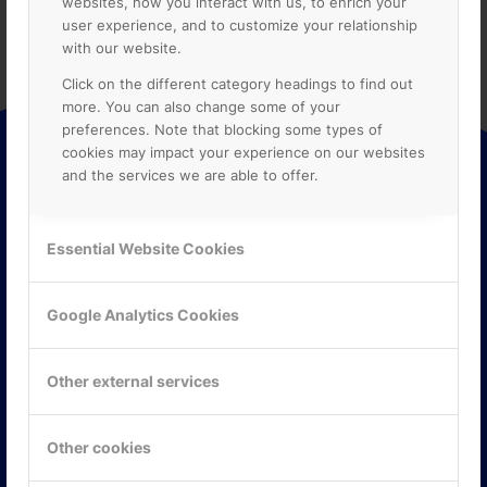
websites, how you interact with us, to enrich your
user experience, and to customize your relationship
with our website.
Click on the different category headings to find out
more. You can also change some of your
preferences. Note that blocking some types of
cookies may impact your experience on our websites
and the services we are able to offer.
ONLINE PARTNER
Essential Website Cookies
Online Partner AB är kunskaps- och marknadsledande när
det gäller att effektivisera processer, samarbete,
produktivitet och kommunikation i företag, skolor,
Google Analytics Cookies
organisationer och myndigheter med hjälp av molnbaserade
verktyg i Google Workspace och Google Cloud Platform.
Other external services
Other cookies