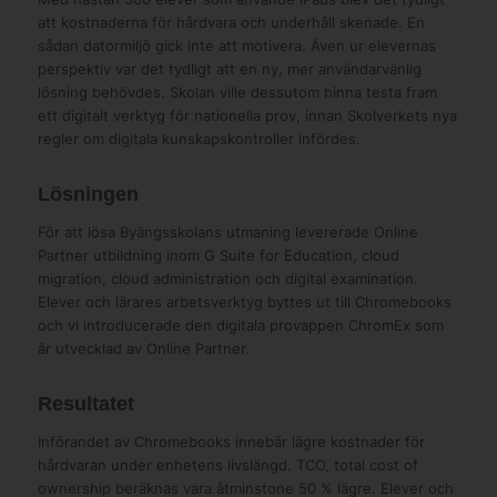
att kostnaderna för hårdvara och underhåll skenade. En
sådan datormiljö gick inte att motivera. Även ur elevernas
perspektiv var det tydligt att en ny, mer användarvänlig
lösning behövdes. Skolan ville dessutom hinna testa fram
ett digitalt verktyg för nationella prov, innan Skolverkets nya
regler om digitala kunskapskontroller infördes.
Lösningen
För att lösa Byängsskolans utmaning levererade Online
Partner utbildning inom G Suite for Education, cloud
migration, cloud administration och digital examination.
Elever och lärares arbetsverktyg byttes ut till Chromebooks
och vi introducerade den digitala provappen ChromEx som
är utvecklad av Online Partner.
Resultatet
Införandet av Chromebooks innebär lägre kostnader för
hårdvaran under enhetens livslängd. TCO, total cost of
ownership beräknas vara åtminstone 50 % lägre. Elever och