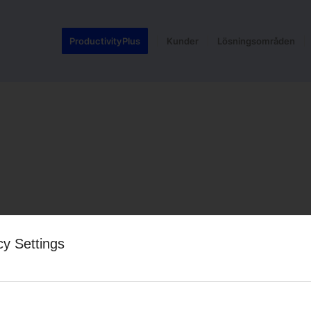
ProductivityPlus
Kunder
Lösningsområden
cy Settings