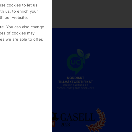
se cookies to let us
th us, to enrich your
th our website.
ore. You can also change
pes of cookies may
s we are able to offer.
e