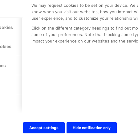
We may request cookies to be set on your device. We u
know when you visit our websites, how you interact wi
user experience, and to customize your relationship wi
ookies
Click on the different category headings to find out m
some of your preferences. Note that blocking some ty
impact your experience on our websites and the service
ookies
LE PREMIER
KONTAKTA OSS
NER
ONLINE PARTNER AB
ces
Mejerivägen 3
117 61 Stockholm
E-post:
info@onlinepartner.s
Tel:
08-42 00 04 00
Hitta hit
FÖLJ OSS!
Accept settings
Hide notification only
LinkedIn
Twitter Online Partner Skola