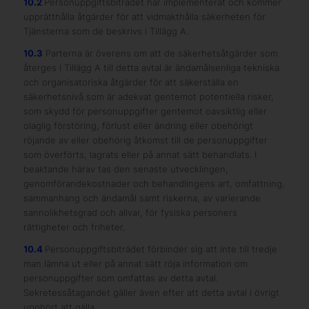
10.2
Personuppgiftsbiträdet har implementerat och kommer
upprätthålla åtgärder för att vidmakthålla säkerheten för
Tjänsterna som de beskrivs i Tillägg A.
10.3
Parterna är överens om att de säkerhetsåtgärder som
återges i Tillägg A till detta avtal är ändamålsenliga tekniska
och organisatoriska åtgärder för att säkerställa en
säkerhetsnivå som är adekvat gentemot potentiella risker,
som skydd för personuppgifter gentemot oavsiktlig eller
olaglig förstöring, förlust eller ändring eller obehörigt
röjande av eller obehörig åtkomst till de personuppgifter
som överförts, lagrats eller på annat sätt behandlats. I
beaktande härav tas den senaste utvecklingen,
genomförandekostnader och behandlingens art, omfattning,
sammanhang och ändamål samt riskerna, av varierande
sannolikhetsgrad och allvar, för fysiska personers
rättigheter och friheter.
10.4
Personuppgiftsbiträdet förbinder sig att inte till tredje
man lämna ut eller på annat sätt röja information om
personuppgifter som omfattas av detta avtal.
Sekretessåtagandet gäller även efter att detta avtal i övrigt
upphört att gälla.