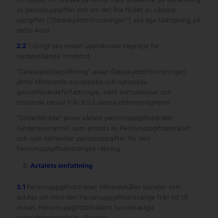
av personuppgifter och om det fria flödet av sådana
uppgifter (”Dataskyddsförordningen”) ska äga tillämpning på
detta Avtal.
2.2
I övrigt ska nedan uppräknade begrepp ha
nedanstående innebörd:
”Dataskyddslagstiftning” avser Dataskyddsförordningen
jämte tillhörande europeiska och nationella
genomförandeförfattningar, samt instruktioner och
bindande beslut från EU:s dataskyddsmyndigheter.
”Underbiträde” avser sådant personuppgiftsbiträde
(underleverantör) som anlitats av Personuppgiftsbiträdet
och som behandlar personuppgifter för den
Personuppgiftsansvariges räkning.
Avtalets omfattning
3.1
Personuppgiftsbiträdet tillhandahåller tjänster som
avtalas om med den Personuppgiftsansvarige från tid till
annan. Personuppgiftsbiträdets huvudsakliga
verksamhetsställe är i Sverige.