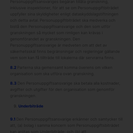
Personuppgiftsansvariges begäran tillåta granskning,
inklusive inspektioner, för att se om Personuppgiftbiträdet
uppfyller sina skyldigheter enligt dataskyddslagstiftningen
och detta avtal. Personuppgiftbiträdet ska medverka och
bistå den Personuppgiftsansvarige och den som utför
granskningen så mycket som rimligen kan krävas i
genomförandet av granskningen. Den
Personuppgiftsansvarige är medveten om att det av
säkerhetsskäl finns begränsningar och regleringar gällande
vem som kan få tillträde till lokalerna där servrarna finns.
8.2
Parterna ska gemensamt komma överens om vilken
organisation som ska utföra ovan granskning.
8.3
Den Personuppgiftsansvarige ska betala alla kostnader,
avgifter och utgifter för den organisation som genomför
granskningen.
Underbiträde
9.1
Den Personuppgiftsansvarige erkänner och samtycker till
att, (a) bolag i samma koncern som Personuppgiftsbiträdet
kan anlitas som Underbiträde; och (b) att