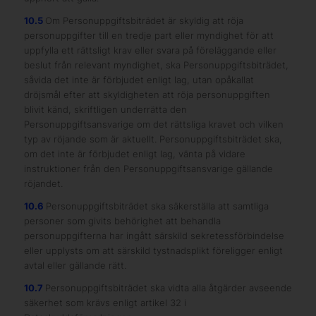
10.5
Om Personuppgiftsbiträdet är skyldig att röja
personuppgifter till en tredje part eller myndighet för att
uppfylla ett rättsligt krav eller svara på föreläggande eller
beslut från relevant myndighet, ska Personuppgiftsbiträdet,
såvida det inte är förbjudet enligt lag, utan opåkallat
dröjsmål efter att skyldigheten att röja personuppgiften
blivit känd, skriftligen underrätta den
Personuppgiftsansvarige om det rättsliga kravet och vilken
typ av röjande som är aktuellt. Personuppgiftsbiträdet ska,
om det inte är förbjudet enligt lag, vänta på vidare
instruktioner från den Personuppgiftsansvarige gällande
röjandet.
10.6
Personuppgiftsbiträdet ska säkerställa att samtliga
personer som givits behörighet att behandla
personuppgifterna har ingått särskild sekretessförbindelse
eller upplysts om att särskild tystnadsplikt föreligger enligt
avtal eller gällande rätt.
10.7
Personuppgiftsbiträdet ska vidta alla åtgärder avseende
säkerhet som krävs enligt artikel 32 i