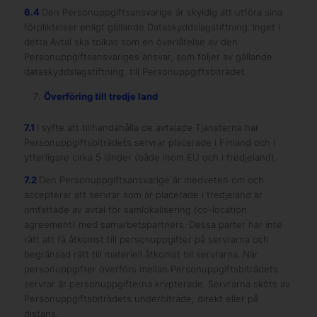
6.4
Den Personuppgiftsansvarige är skyldig att utföra sina
förpliktelser enligt gällande Dataskyddslagstiftning. Inget i
detta Avtal ska tolkas som en överlåtelse av den
Personuppgiftsansvariges ansvar, som följer av gällande
dataskyddslagstiftning, till Personuppgiftsbiträdet.
Överföring till tredje land
7.1
I syfte att tillhandahålla de avtalade Tjänsterna har
Personuppgiftsbiträdets servrar placerade i Finland och i
ytterligare cirka 5 länder (både inom EU och i tredjeland).
7.2
Den Personuppgiftsansvarige är medveten om och
accepterar att servrar som är placerade i tredjeland är
omfattade av avtal för samlokalisering (co-location
agreement) med samarbetspartners. Dessa parter har inte
rätt att få åtkomst till personuppgifter på servrarna och
begränsad rätt till materiell åtkomst till servrarna. När
personuppgifter överförs mellan Personuppgiftsbiträdets
servrar är personuppgifterna krypterade. Servrarna sköts av
Personuppgiftsbiträdets underbiträde, direkt eller på
distans.