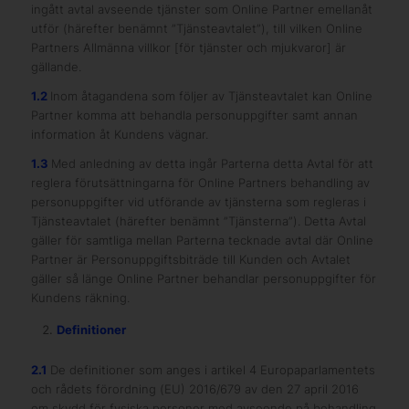
ingått avtal avseende tjänster som Online Partner emellanåt
utför (härefter benämnt ”Tjänsteavtalet”), till vilken Online
Partners Allmänna villkor [för tjänster och mjukvaror] är
gällande.
1.2
Inom åtagandena som följer av Tjänsteavtalet kan Online
Partner komma att behandla personuppgifter samt annan
information åt Kundens vägnar.
1.3
Med anledning av detta ingår Parterna detta Avtal för att
reglera förutsättningarna för Online Partners behandling av
personuppgifter vid utförande av tjänsterna som regleras i
Tjänsteavtalet (härefter benämnt ”Tjänsterna”). Detta Avtal
gäller för samtliga mellan Parterna tecknade avtal där Online
Partner är Personuppgiftsbiträde till Kunden och Avtalet
gäller så länge Online Partner behandlar personuppgifter för
Kundens räkning.
Definitioner
2.1
De definitioner som anges i artikel 4 Europaparlamentets
och rådets förordning (EU) 2016/679 av den 27 april 2016
om skydd för fysiska personer med avseende på behandling