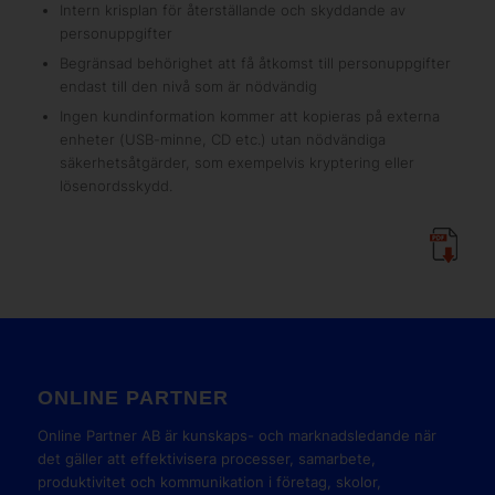
Intern krisplan för återställande och skyddande av
personuppgifter
Begränsad behörighet att få åtkomst till personuppgifter
endast till den nivå som är nödvändig
Ingen kundinformation kommer att kopieras på externa
enheter (USB-minne, CD etc.) utan nödvändiga
säkerhetsåtgärder, som exempelvis kryptering eller
lösenordsskydd.
ONLINE PARTNER
Online Partner AB är kunskaps- och marknadsledande när
det gäller att effektivisera processer, samarbete,
produktivitet och kommunikation i företag, skolor,