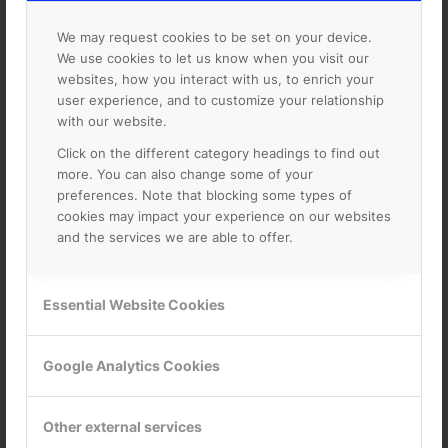
9.3
Den Personuppgiftsansvarige kan invända mot
användandet av ett nytt Underbiträde genom att skriftligen
We may request cookies to be set on your device.
anmäla detta till Personuppgiftsbiträdet inom tio (10)
We use cookies to let us know when you visit our
arbetsdagar efter mottagandet av Personuppgiftsbiträdets
websites, how you interact with us, to enrich your
meddelande. Om den Personuppgiftsansvarige har invänt
user experience, and to customize your relationship
mot ett nytt Underbiträde, ska Personuppgiftsbiträdet
with our website.
genom rimlig ansträngning tillgängliggöra en ändring av
Click on the different category headings to find out
tjänsten för den Personuppgiftsansvarige eller
more. You can also change some of your
rekommendera en kommersiellt rimlig ändring av
preferences. Note that blocking some types of
användandet av Tjänsten för att undvika att det nya
cookies may impact your experience on our websites
Underbiträdet behandlar personuppgifter, utan att det blir
and the services we are able to offer.
en oskälig belastning för den Personuppgiftsansvarige. Om
Personuppgiftsbiträdet inte lyckas genomföra en sådan
förändring inom en rimlig tid, som inte ska vara mer än
trettio (30) dagar, kan den Personuppgiftsansvarige säga
Essential Website Cookies
upp Tjänsteavtalet, genom ett skriftligt meddelande,
avseende de tjänster som inte kan tillhandahållas av
Google Analytics Cookies
Personuppgiftsbiträdet utan användandet av det nya
Underbiträdet.
9.4
För att den Personuppgiftsansvarige ska kunna invända
Other external services
mot ett Underbiträde enligt ovan ska den