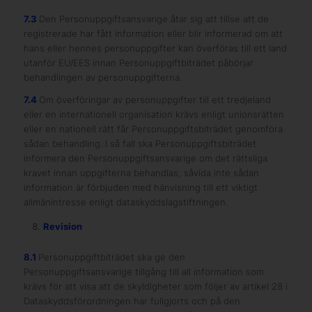
7.3
Den Personuppgiftsansvarige åtar sig att tillse att de
registrerade har fått information eller blir informerad om att
hans eller hennes personuppgifter kan överföras till ett land
utanför EU/EES innan Personuppgiftbiträdet påbörjar
behandlingen av personuppgifterna.
7.4
Om överföringar av personuppgifter till ett tredjeland
eller en internationell organisation krävs enligt unionsrätten
eller en nationell rätt får Personuppgiftsbiträdet genomföra
sådan behandling. I så fall ska Personuppgiftsbiträdet
informera den Personuppgiftsansvarige om det rättsliga
kravet innan uppgifterna behandlas, såvida inte sådan
information är förbjuden med hänvisning till ett viktigt
allmänintresse enligt dataskyddslagstiftningen.
Revision
8.1
Personuppgiftbiträdet ska ge den
Personuppgiftsansvarige tillgång till all information som
krävs för att visa att de skyldigheter som följer av artikel 28 i
Dataskyddsförordningen har fullgjorts och på den