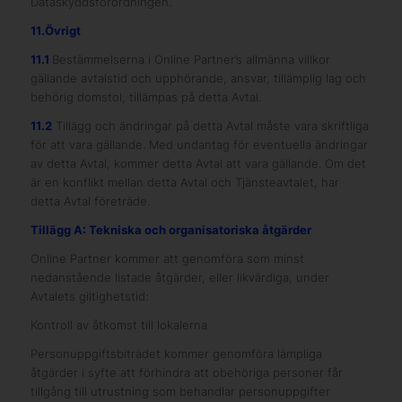
Dataskyddsförordningen.
11.Övrigt
11.1
Bestämmelserna i Online Partner’s allmänna villkor
gällande avtalstid och upphörande, ansvar, tillämplig lag och
behörig domstol, tillämpas på detta Avtal.
11.2
Tillägg och ändringar på detta Avtal måste vara skriftliga
för att vara gällande. Med undantag för eventuella ändringar
av detta Avtal, kommer detta Avtal att vara gällande. Om det
är en konflikt mellan detta Avtal och Tjänsteavtalet, har
detta Avtal företräde.
Tillägg A: Tekniska och organisatoriska åtgärder
Online Partner kommer att genomföra som minst
nedanstående listade åtgärder, eller likvärdiga, under
Avtalets giltighetstid:
Kontroll av åtkomst till lokalerna
Personuppgiftsbiträdet kommer genomföra lämpliga
åtgärder i syfte att förhindra att obehöriga personer får
tillgång till utrustning som behandlar personuppgifter