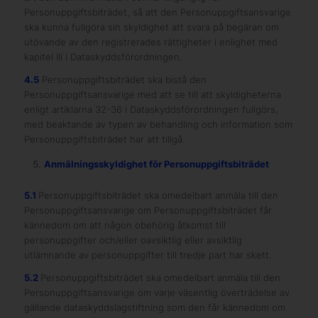
Personuppgiftsbiträdet, så att den Personuppgiftsansvarige
ska kunna fullgöra sin skyldighet att svara på begäran om
utövande av den registrerades rättigheter i enlighet med
kapitel III i Dataskyddsförordningen.
4.5
Personuppgiftsbiträdet ska bistå den
Personuppgiftsansvarige med att se till att skyldigheterna
enligt artiklarna 32-36 i Dataskyddsförordningen fullgörs,
med beaktande av typen av behandling och information som
Personuppgiftsbiträdet har att tillgå.
Anmälningsskyldighet för Personuppgiftsbiträdet
5.1
Personuppgiftsbiträdet ska omedelbart anmäla till den
Personuppgiftsansvarige om Personuppgiftsbiträdet får
kännedom om att någon obehörig åtkomst till
personuppgifter och/eller oavsiktlig eller avsiktlig
utlämnande av personuppgifter till tredje part har skett.
5.2
Personuppgiftsbiträdet ska omedelbart anmäla till den
Personuppgiftsansvarige om varje väsentlig överträdelse av
gällande dataskyddslagstiftning som den får kännedom om