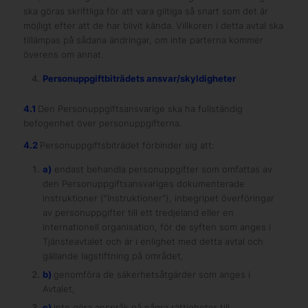
ska göras skriftliga för att vara giltiga så snart som det är
möjligt efter att de har blivit kända. Villkoren i detta avtal ska
tillämpas på sådana ändringar, om inte parterna kommer
överens om annat.
Personuppgiftbiträdets ansvar/skyldigheter
4.1
Den Personuppgiftsansvarige ska ha fullständig
befogenhet över personuppgifterna.
4.2
Personuppgiftsbiträdet förbinder sig att:
a)
endast behandla personuppgifter som omfattas av
den Personuppgiftsansvariges dokumenterade
instruktioner (”Instruktioner”), inbegripet överföringar
av personuppgifter till ett tredjeland eller en
internationell organisation, för de syften som anges i
Tjänsteavtalet och är i enlighet med detta avtal och
gällande lagstiftning på området,
b)
genomföra de säkerhetsåtgärder som anges i
Avtalet,
c)
inte göra anspråk på några rättigheter till