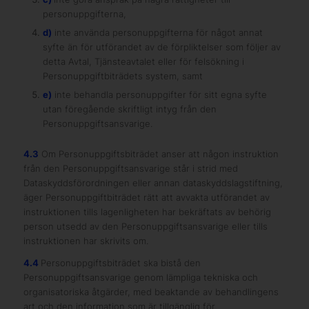
personuppgifterna,
d)
inte använda personuppgifterna för något annat
syfte än för utförandet av de förpliktelser som följer av
detta Avtal, Tjänsteavtalet eller för felsökning i
Personuppgiftbiträdets system, samt
e)
inte behandla personuppgifter för sitt egna syfte
utan föregående skriftligt intyg från den
Personuppgiftsansvarige.
4.3
Om Personuppgiftsbiträdet anser att någon instruktion
från den Personuppgiftsansvarige står i strid med
Dataskyddsförordningen eller annan dataskyddslagstiftning,
äger Personuppgiftbiträdet rätt att avvakta utförandet av
instruktionen tills lagenligheten har bekräftats av behörig
person utsedd av den Personuppgiftsansvarige eller tills
instruktionen har skrivits om.
4.4
Personuppgiftsbiträdet ska bistå den
Personuppgiftsansvarige genom lämpliga tekniska och
organisatoriska åtgärder, med beaktande av behandlingens
art och den information som är tillgänglig för