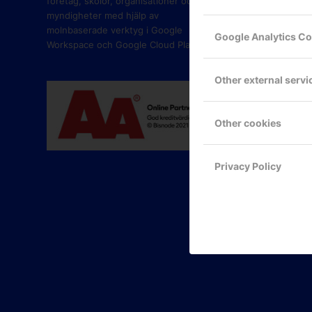
företag, skolor, organisationer och
myndigheter med hjälp av
molnbaserade verktyg i Google
Google Analytics C
Workspace och Google Cloud Platform.
Other external servi
Other cookies
Privacy Policy