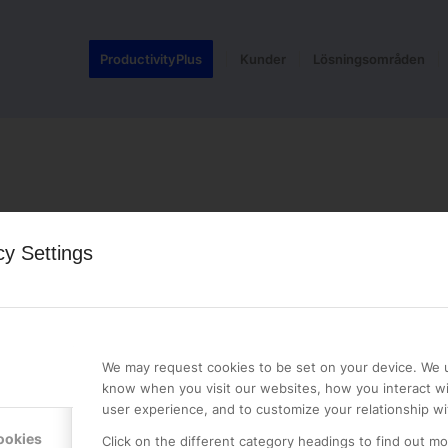
ProductivityPlus
Kunder
Lösningsområden
cy Settings
LE PREMIER
KONTAKTA OSS
NER
ONLINE PARTNER AB
We may request cookies to be set on your device. We u
Mejerivägen 3
know when you visit our websites, how you interact wi
117 61 Stockholm
user experience, and to customize your relationship wi
E-post:
info@onlinepartner.s
ookies
Click on the different category headings to find out m
Tel:
08-42 00 04 00