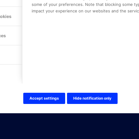
some of your preferences. Note that blocking some ty
impact your experience on our websites and the service
Hitta hit
ookies
FÖLJ OSS!
ces
LinkedIn
Twitter Online Partner Skola
Twitter Online Partner Företa
Facebook
Accept settings
Hide notification only