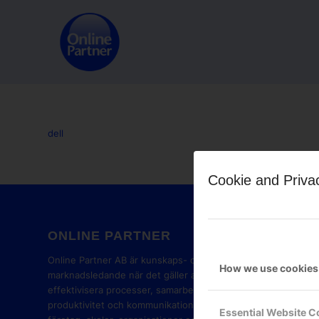
dell
Cookie and Priva
ONLINE PARTNER
GOOG
PART
Online Partner AB är kunskaps- och
How we use cookies
marknadsledande när det gäller att
effektivisera processer, samarbete,
produktivitet och kommunikation i
Essential Website C