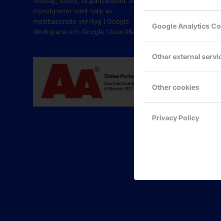
företag, skolor, organisationer och
myndigheter med hjälp av
molnbaserade verktyg i Google
Google Analytics C
Workspace och Google Cloud Platform.
Other external servi
Other cookies
Privacy Policy