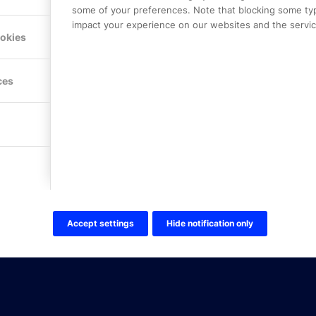
some of your preferences. Note that blocking some ty
impact your experience on our websites and the service
Hitta hit
ookies
FÖLJ OSS!
ces
LinkedIn
Twitter Online Partner Skola
Twitter Online Partner Företa
Facebook
Accept settings
Hide notification only