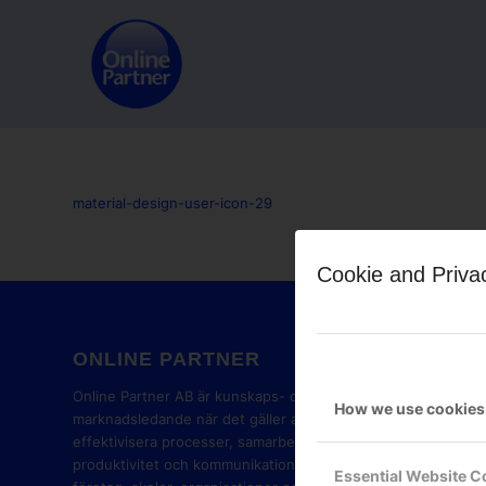
material-design-user-icon-29
Cookie and Priva
ONLINE PARTNER
GOOG
PART
Online Partner AB är kunskaps- och
How we use cookies
marknadsledande när det gäller att
effektivisera processer, samarbete,
produktivitet och kommunikation i
Essential Website C