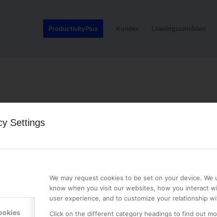
ProductivityPlus
Kunder
Lösningsområden
cy Settings
LE PREMIER
KONTAKTA OSS
NER
ONLINE PARTNER AB
We may request cookies to be set on your device. We u
Mejerivägen 3
know when you visit our websites, how you interact wi
117 61 Stockholm
user experience, and to customize your relationship wi
E-post:
info@onlinepartner.s
ookies
Click on the different category headings to find out m
Tel:
08-42 00 04 00