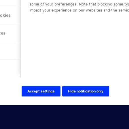
some of your preferences. Note that blocking some ty
impact your experience on our websites and the service
Hitta hit
ookies
FÖLJ OSS!
ces
LinkedIn
Twitter Online Partner Skola
Twitter Online Partner Företa
Facebook
Accept settings
Hide notification only