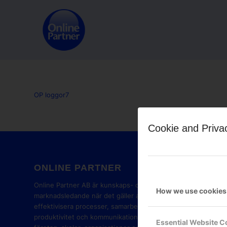
OP loggor7
Cookie and Priva
ONLINE PARTNER
GOOG
PART
Online Partner AB är kunskaps- och
How we use cookies
marknadsledande när det gäller att
effektivisera processer, samarbete,
produktivitet och kommunikation i
Essential Website C