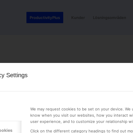
ProductivityPlus
Kunder
Lösningsområden
cy Settings
LE PREMIER
KONTAKTA OSS
NER
ONLINE PARTNER AB
We may request cookies to be set on your device. We u
Mejerivägen 3
know when you visit our websites, how you interact wi
117 61 Stockholm
user experience, and to customize your relationship wi
E-post:
info@onlinepartner.s
ookies
Click on the different category headings to find out m
Tel:
08-42 00 04 00