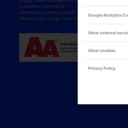
företag, skolor, organisationer och
myndigheter med hjälp av
molnbaserade verktyg i Google
Google Analytics C
Workspace och Google Cloud Platform.
Other external servi
Other cookies
Privacy Policy