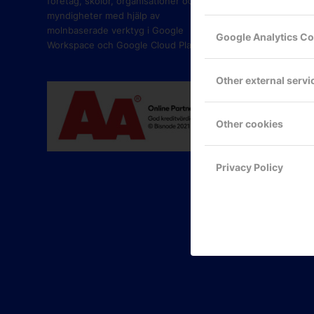
företag, skolor, organisationer och
myndigheter med hjälp av
molnbaserade verktyg i Google
Google Analytics C
Workspace och Google Cloud Platform.
Other external servi
Other cookies
Privacy Policy