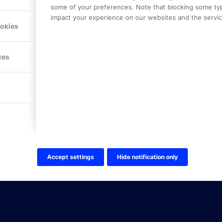
some of your preferences. Note that blocking some ty
impact your experience on our websites and the service
Hitta hit
ookies
FÖLJ OSS!
ces
LinkedIn
Twitter Online Partner Skola
Twitter Online Partner Företa
Facebook
Accept settings
Hide notification only