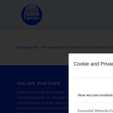
Byängsskolan - the way to better school tools and lower cos
Cookie and Priva
ONLINE PARTNER
GOOG
PART
Online Partner AB är kunskaps- och
How we use cookies
marknadsledande när det gäller att
effektivisera processer, samarbete,
produktivitet och kommunikation i
Essential Website C