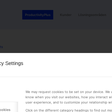
ProductivityPlus
Kunder
Lösningsområden
ts
cy Settings
LE PREMIER
KONTAKTA OSS
NER
ONLINE PARTNER AB
We may request cookies to be set on your device. We u
Mejerivägen 3
know when you visit our websites, how you interact wi
117 61 Stockholm
user experience, and to customize your relationship wi
E-post:
info@onlinepartner.s
ookies
Click on the different category headings to find out m
Tel:
08-42 00 04 00