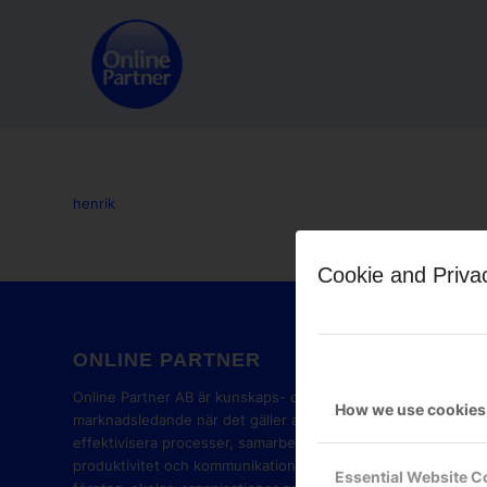
henrik
Cookie and Priva
ONLINE PARTNER
GOOG
PART
Online Partner AB är kunskaps- och
How we use cookies
marknadsledande när det gäller att
effektivisera processer, samarbete,
produktivitet och kommunikation i
Essential Website C