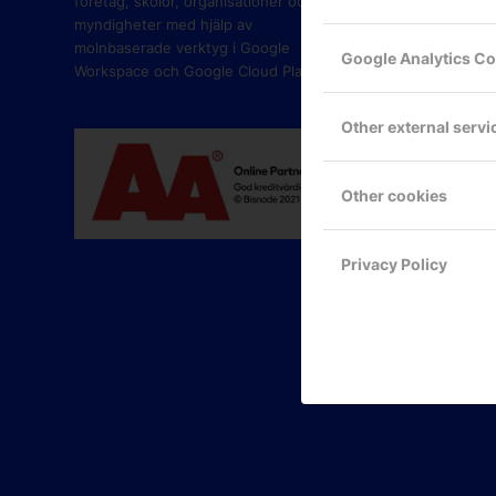
företag, skolor, organisationer och
myndigheter med hjälp av
molnbaserade verktyg i Google
Google Analytics C
Workspace och Google Cloud Platform.
Other external servi
Other cookies
Privacy Policy