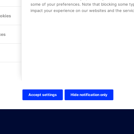
some of your preferences. Note that blocking some ty
impact your experience on our websites and the service
Hitta hit
ookies
FÖLJ OSS!
ces
LinkedIn
Twitter Online Partner Skola
Twitter Online Partner Företa
Facebook
Accept settings
Hide notification only