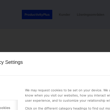
ProductivityPlus
Kunder
Lösningsområden
cy Settings
LE PREMIER
KONTAKTA OSS
NER
ONLINE PARTNER AB
We may request cookies to be set on your device. We u
Mejerivägen 3
know when you visit our websites, how you interact wi
117 61 Stockholm
user experience, and to customize your relationship wi
E-post:
info@onlinepartner.s
ookies
Click on the different category headings to find out m
Tel:
08-42 00 04 00