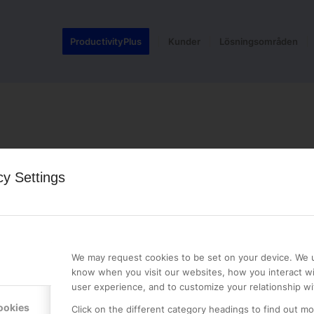
ProductivityPlus
Kunder
Lösningsområden
cy Settings
LE PREMIER
KONTAKTA OSS
NER
ONLINE PARTNER AB
We may request cookies to be set on your device. We u
Mejerivägen 3
know when you visit our websites, how you interact wi
117 61 Stockholm
user experience, and to customize your relationship wi
E-post:
info@onlinepartner.s
ookies
Click on the different category headings to find out m
Tel:
08-42 00 04 00