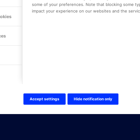
some of your preferences. Note that blocking some ty
impact your experience on our websites and the service
Hitta hit
ookies
FÖLJ OSS!
ces
LinkedIn
Twitter Online Partner Skola
Twitter Online Partner Företa
Facebook
Accept settings
Hide notification only