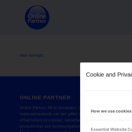
ikke navngitt
Cookie and Priva
ONLINE PARTNER
GOOG
PART
Online Partner AB är kunskaps- och
How we use cookies
marknadsledande när det gäller att
effektivisera processer, samarbete,
produktivitet och kommunikation i
Essential Website C