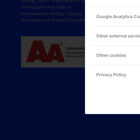
företag, skolor, organisationer och
myndigheter med hjälp av
molnbaserade verktyg i Google
Google Analytics C
Workspace och Google Cloud Platform.
Other external servi
Other cookies
Privacy Policy