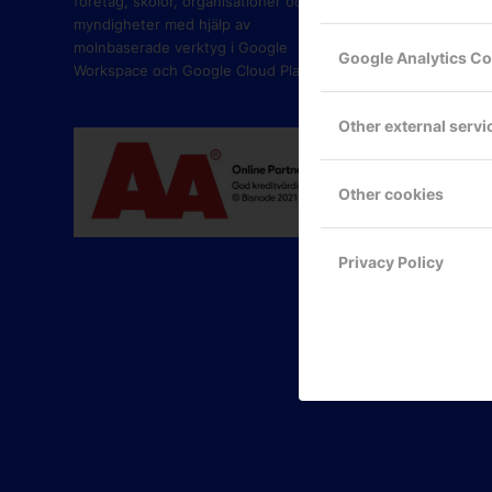
företag, skolor, organisationer och
myndigheter med hjälp av
molnbaserade verktyg i Google
Google Analytics C
Workspace och Google Cloud Platform.
Other external servi
Other cookies
Privacy Policy