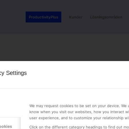
ProductivityPlus
Kunder
Lösningsområden
cy Settings
LE PREMIER
KONTAKTA OSS
NER
ONLINE PARTNER AB
We may request cookies to be set on your device. We u
Mejerivägen 3
know when you visit our websites, how you interact wi
117 61 Stockholm
user experience, and to customize your relationship wi
E-post:
info@onlinepartner.s
ookies
Click on the different category headings to find out m
Tel:
08-42 00 04 00