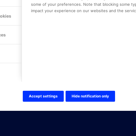
some of your preferences. Note that blocking some ty
impact your experience on our websites and the service
Hitta hit
ookies
FÖLJ OSS!
ces
LinkedIn
Twitter Online Partner Skola
Twitter Online Partner Företa
Facebook
Accept settings
Hide notification only