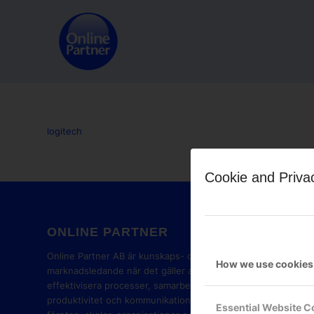
logitech
Cookie and Priva
ONLINE PARTNER
GOOG
PART
Online Partner AB är kunskaps- och
How we use cookies
marknadsledande när det gäller att
effektivisera processer, samarbete,
produktivitet och kommunikation i
Essential Website C