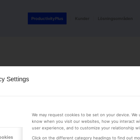
ProductivityPlus
Kunder
Lösningsområden
cy Settings
LE PREMIER
KONTAKTA OSS
NER
ONLINE PARTNER AB
We may request cookies to be set on your device. We u
Mejerivägen 3
know when you visit our websites, how you interact wi
117 61 Stockholm
user experience, and to customize your relationship wi
E-post:
info@onlinepartner.s
ookies
Click on the different category headings to find out m
Tel:
08-42 00 04 00