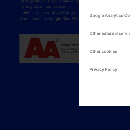
företag, skolor, organisationer och
myndigheter med hjälp av
molnbaserade verktyg i Google
Google Analytics C
Workspace och Google Cloud Platform.
Other external servi
Other cookies
Privacy Policy