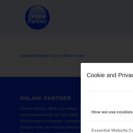
strømlinjeforme-ikon-telefon-svart
Cookie and Priva
ONLINE PARTNER
GOOG
PART
Online Partner AB är kunskaps- och
How we use cookies
marknadsledande när det gäller att
effektivisera processer, samarbete,
produktivitet och kommunikation i
Essential Website C