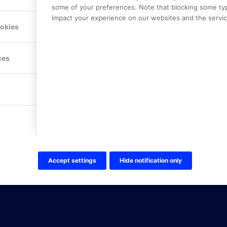
some of your preferences. Note that blocking some ty
impact your experience on our websites and the service
Hitta hit
ookies
FÖLJ OSS!
ces
LinkedIn
Twitter Online Partner Skola
Twitter Online Partner Företa
Facebook
Accept settings
Hide notification only