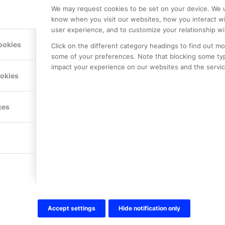
We may request cookies to be set on your device. We u
know when you visit our websites, how you interact wi
user experience, and to customize your relationship wi
ookies
Click on the different category headings to find out m
some of your preferences. Note that blocking some ty
impact your experience on our websites and the service
ookies
LE PREMIER
KONTAKTA OSS
NER
ONLINE PARTNER AB
ces
Mejerivägen 3
117 61 Stockholm
E-post:
info@onlinepartner.s
Tel:
08-42 00 04 00
Hitta hit
FÖLJ OSS!
Accept settings
Hide notification only
LinkedIn
Twitter Online Partner Skola