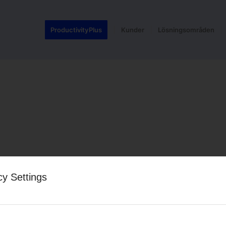
ProductivityPlus
Kunder
Lösningsområden
cy Settings