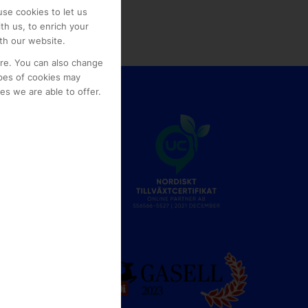
se cookies to let us
th us, to enrich your
th our website.
ore. You can also change
pes of cookies may
s we are able to offer.
e