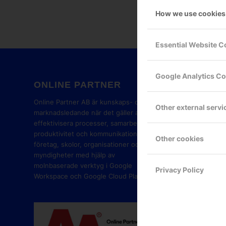
How we use cookies
Essential Website C
Google Analytics C
ONLINE PARTNER
GOOG
PART
Online Partner AB är kunskaps- och
Other external servi
marknadsledande när det gäller att
effektivisera processer, samarbete,
produktivitet och kommunikation i
Other cookies
företag, skolor, organisationer och
myndigheter med hjälp av
molnbaserade verktyg i Google
Privacy Policy
Workspace och Google Cloud Platform.