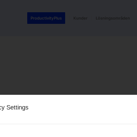
ProductivityPlus
Kunder
Lösningsområden
cy Settings