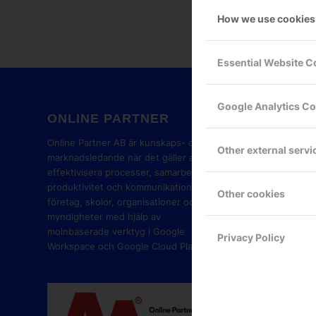
How we use cookies
Essential Website C
Google Analytics C
ONLINE PARTNER
GOOG
PART
Online Partner AB är kunskaps- och
Other external servi
marknadsledande när det gäller att
effektivisera processer, samarbete,
produktivitet och kommunikation i
Other cookies
företag, skolor, organisationer och
myndigheter med hjälp av
molnbaserade verktyg i Google
Privacy Policy
Workspace och Google Cloud Platform.