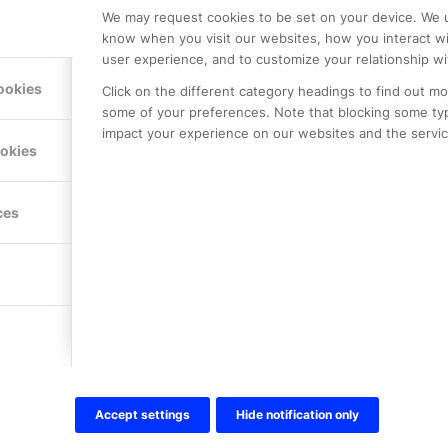
We may request cookies to be set on your device. We u
know when you visit our websites, how you interact wi
user experience, and to customize your relationship wi
ookies
Click on the different category headings to find out m
some of your preferences. Note that blocking some ty
impact your experience on our websites and the service
ookies
LE PREMIER
KONTAKTA OSS
NER
ONLINE PARTNER AB
ces
Mejerivägen 3
117 61 Stockholm
E-post:
info@onlinepartner.s
Tel:
08-42 00 04 00
Hitta hit
FÖLJ OSS!
Accept settings
Hide notification only
LinkedIn
Twitter Online Partner Skola