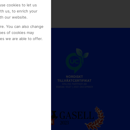
se cookies to let us
th us, to enrich your
th our website.
ore. You can also change
pes of cookies may
s we are able to offer.
e