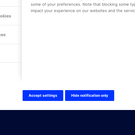
some of your preferences. Note that blocking some ty
impact your experience on our websites and the service
Hitta hit
ookies
FÖLJ OSS!
ces
LinkedIn
Twitter Online Partner Skola
Twitter Online Partner Företa
Facebook
Accept settings
Hide notification only