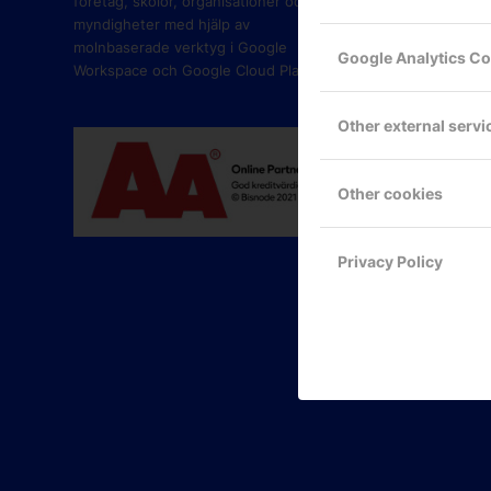
företag, skolor, organisationer och
myndigheter med hjälp av
molnbaserade verktyg i Google
Google Analytics C
Workspace och Google Cloud Platform.
Other external servi
Other cookies
Privacy Policy