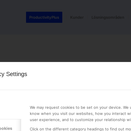
ProductivityPlus
Kunder
Lösningsområden
cy Settings
LE PREMIER
KONTAKTA OSS
NER
ONLINE PARTNER AB
We may request cookies to be set on your device. We u
Mejerivägen 3
know when you visit our websites, how you interact wi
117 61 Stockholm
user experience, and to customize your relationship wi
E-post:
info@onlinepartner.s
ookies
Click on the different category headings to find out m
Tel:
08-42 00 04 00