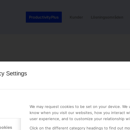
ProductivityPlus
Kunder
Lösningsområden
cy Settings
We may request cookies to be set on your device. We u
know when you visit our websites, how you interact wi
LE PREMIER
KONTAKTA OSS
user experience, and to customize your relationship wi
NER
ONLINE PARTNER AB
ookies
Click on the different category headings to find out m