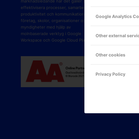
marknadsledande när det gäller att
effektivisera processer, samarbete,
produktivitet och kommunikation i
Google Analytics C
företag, skolor, organisationer och
myndigheter med hjälp av
molnbaserade verktyg i Google
Other external servi
Workspace och Google Cloud Platform.
Other cookies
Privacy Policy