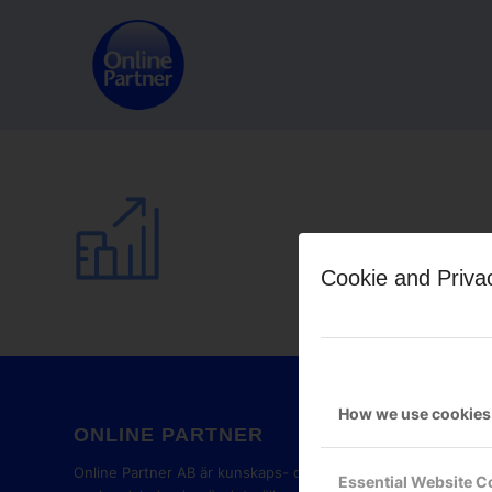
Cookie and Priva
How we use cookies
ONLINE PARTNER
GOOG
PART
Online Partner AB är kunskaps- och
Essential Website C