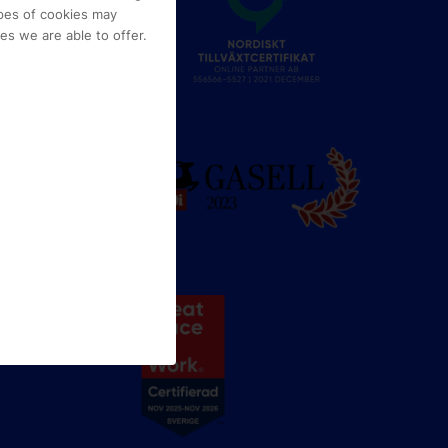
pes of cookies may
s we are able to offer.
e
g