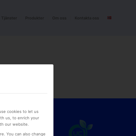
Tjänster
Produkter
Om oss
Kontakta oss
se cookies to let us
th us, to enrich your
th our website.
ore. You can also change