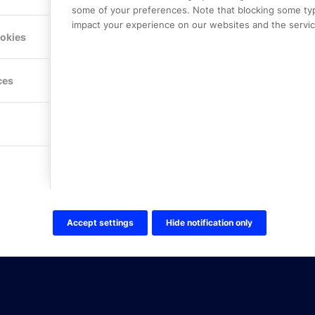
Mejerivägen 3
some of your preferences. Note that blocking some ty
117 61 Stockholm
impact your experience on our websites and the service
E-post:
info@onlinepartner.s
ookies
Tel:
08-42 00 04 00
Hitta hit
ces
FÖLJ OSS!
LinkedIn
Twitter Online Partner Skola
Twitter Online Partner Företa
Facebook
Accept settings
Hide notification only