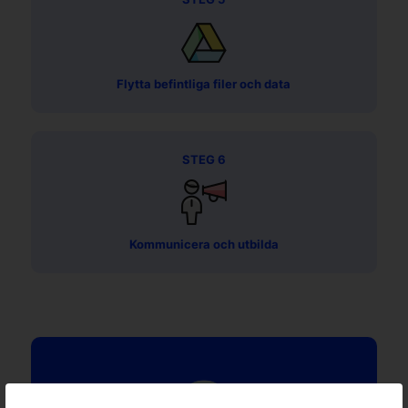
Flytta befintliga filer och data
STEG 6
Kommunicera och utbilda