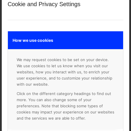
Cookie and Privacy Settings
Så här gör du!
Ladda ner en mer fördjupande beskrivning om hur du
How we use cookies
byter till Google Workspace for Education
We may request cookies to be set on your device.
Läs mer om hur du byter till
We use cookies to let us know when you visit our
Google for Education i 6
websites, how you interact with us, to enrich your
user experience, and to customize your relationship
enkla steg
with our website.
Click on the different category headings to find out
more. You can also change some of your
preferences. Note that blocking some types of
cookies may impact your experience on our websites
and the services we are able to offer.