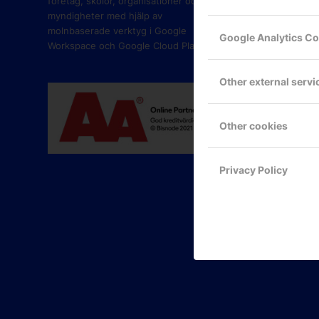
företag, skolor, organisationer och
myndigheter med hjälp av
molnbaserade verktyg i Google
Google Analytics C
Workspace och Google Cloud Platform.
Other external servi
Other cookies
Privacy Policy