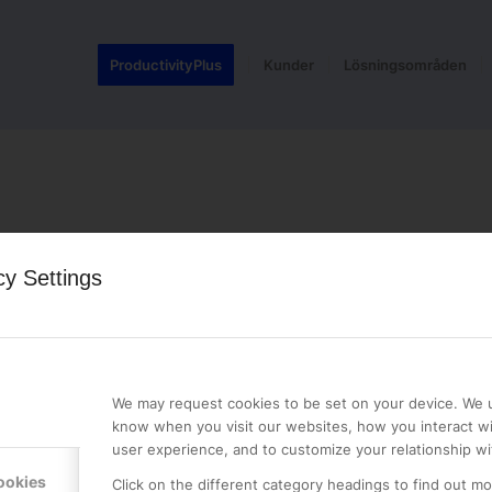
ProductivityPlus
Kunder
Lösningsområden
cy Settings
LE PREMIER
KONTAKTA OSS
NER
ONLINE PARTNER AB
We may request cookies to be set on your device. We u
Mejerivägen 3
know when you visit our websites, how you interact wi
117 61 Stockholm
user experience, and to customize your relationship wi
E-post:
info@onlinepartner.s
ookies
Click on the different category headings to find out m
Tel:
08-42 00 04 00