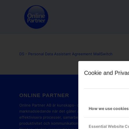
DS - Personal Data Assistant Agreement MailSwitch
Cookie and Priva
ONLINE PARTNER
GOOG
PART
Online Partner AB är kunskaps- och
How we use cookies
marknadsledande när det gäller att
effektivisera processer, samarbete,
produktivitet och kommunikation i
Essential Website C