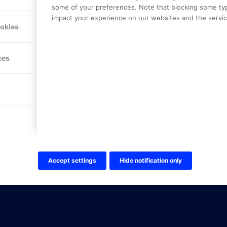
some of your preferences. Note that blocking some ty
impact your experience on our websites and the service
Hitta hit
ookies
FÖLJ OSS!
ces
LinkedIn
Twitter Online Partner Skola
Twitter Online Partner Företa
Facebook
Accept settings
Hide notification only