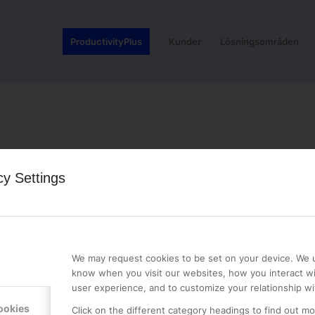
ProductivityPlus
Kunder
Lösningsområden
cy Settings
LE PREMIER
KONTAKTA OSS
NER
ONLINE PARTNER AB
We may request cookies to be set on your device. We u
Mejerivägen 3
know when you visit our websites, how you interact wi
117 61 Stockholm
user experience, and to customize your relationship wi
E-post:
info@onlinepartner.s
ookies
Click on the different category headings to find out m
Tel:
08-42 00 04 00