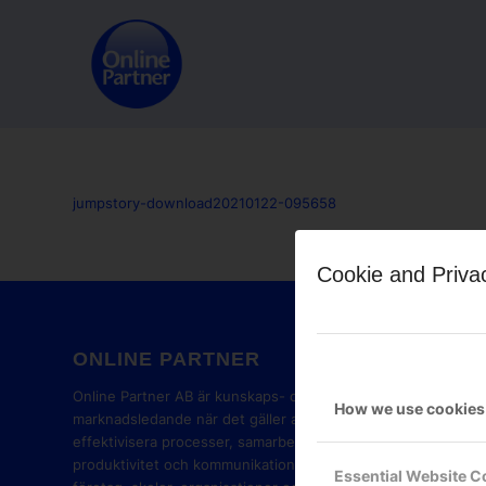
jumpstory-download20210122-095658
Cookie and Priva
ONLINE PARTNER
GOOG
PART
Online Partner AB är kunskaps- och
How we use cookies
marknadsledande när det gäller att
effektivisera processer, samarbete,
produktivitet och kommunikation i
Essential Website C