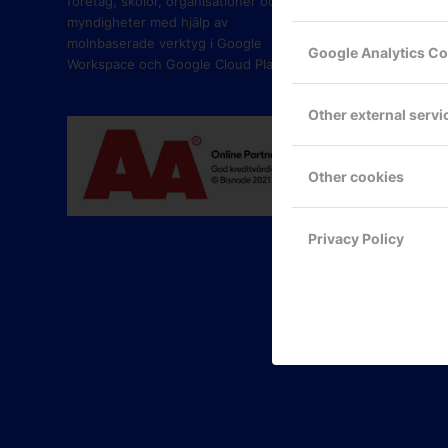
företag, skolor, organisationer och
myndigheter med hjälp av
molnbaserade verktyg i Google
Google Analytics C
Workspace och Google Cloud Platform.
Other external servi
Other cookies
Privacy Policy