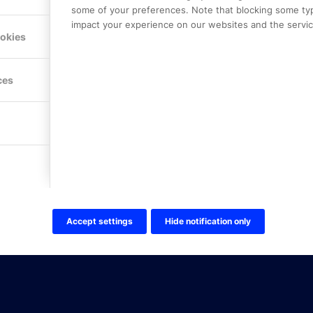
some of your preferences. Note that blocking some ty
impact your experience on our websites and the service
Hitta hit
ookies
FÖLJ OSS!
ces
LinkedIn
Twitter Online Partner Skola
Twitter Online Partner Företa
Facebook
Accept settings
Hide notification only