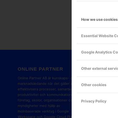
How we use cookies
Essential Website C
Google Analytics C
Other external servi
ONLINE PARTNER
GOOG
PART
Online Partner AB är kunskaps- och
marknadsledande när det gäller att
Other cookies
effektivisera processer, samarbete,
produktivitet och kommunikation i
företag, skolor, organisationer och
Privacy Policy
myndigheter med hjälp av
molnbaserade verktyg i Google
Workspace och Google Cloud Platform.