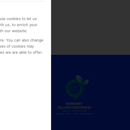
se cookies to let us
th us, to enrich your
th our website.
ore. You can also change
pes of cookies may
s we are able to offer.
e