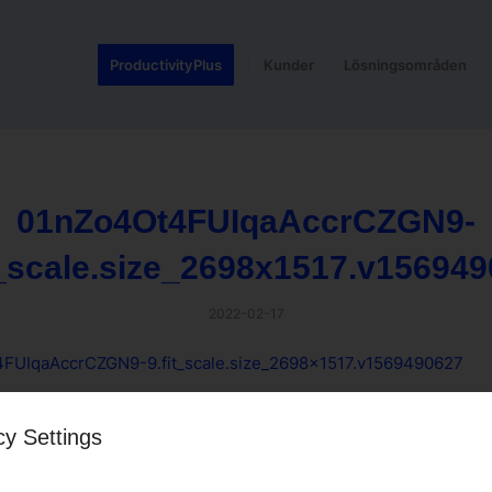
ProductivityPlus
Kunder
Lösningsområden
01nZo4Ot4FUIqaAccrCZGN9-
t_scale.size_2698x1517.v15694
2022-02-17
FUIqaAccrCZGN9-9.fit_scale.size_2698x1517.v1569490627
cy Settings
 entry