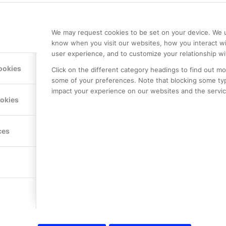
We may request cookies to be set on your device. We u
know when you visit our websites, how you interact wi
user experience, and to customize your relationship wi
ookies
Click on the different category headings to find out m
some of your preferences. Note that blocking some ty
impact your experience on our websites and the service
ookies
ces
LE PREMIER
KONTAKTA OSS
NER
ONLINE PARTNER AB
Mejerivägen 3
117 61 Stockholm
E-post:
info@onlinepartner.s
Tel:
08-42 00 04 00
Hitta hit