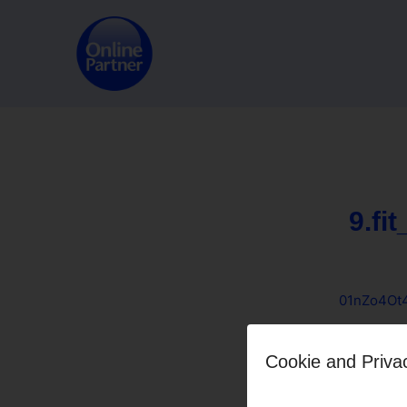
9.fi
01nZo4Ot4
Cookie and Priva
Share this