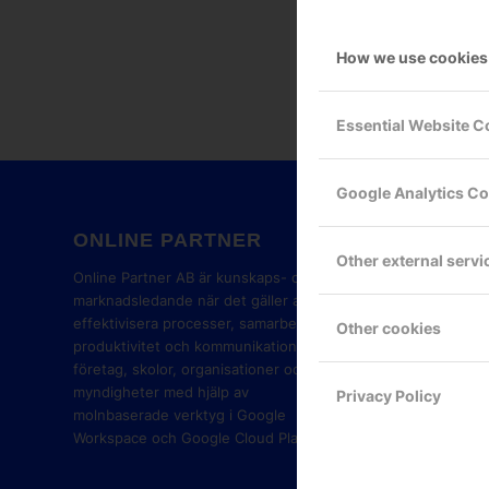
How we use cookies
Essential Website C
Google Analytics C
ONLINE PARTNER
GOOG
Other external servi
PART
Online Partner AB är kunskaps- och
marknadsledande när det gäller att
effektivisera processer, samarbete,
Other cookies
produktivitet och kommunikation i
företag, skolor, organisationer och
myndigheter med hjälp av
Privacy Policy
molnbaserade verktyg i Google
Workspace och Google Cloud Platform.