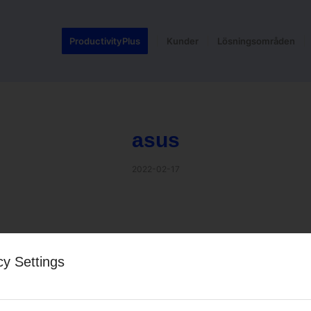
ProductivityPlus
Kunder
Lösningsområden
asus
2022-02-17
 entry
cy Settings