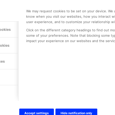
We may request cookies to be set on your device. We u
know when you visit our websites, how you interact wi
user experience, and to customize your relationship wi
ookies
Click on the different category headings to find out m
some of your preferences. Note that blocking some ty
impact your experience on our websites and the service
ookies
LE PREMIER
KONTAKTA OSS
ces
NER
ONLINE PARTNER AB
Mejerivägen 3
117 61 Stockholm
E-post:
info@onlinepartner.s
Tel:
08-42 00 04 00
Hitta hit
Accept settings
Hide notification only
FÖLJ OSS!