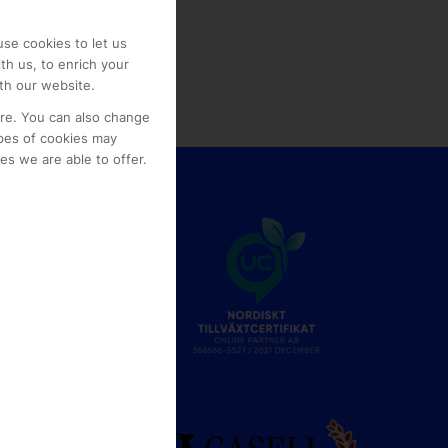
se cookies to let us
th us, to enrich your
th our website.
ore. You can also change
pes of cookies may
s we are able to offer.
e