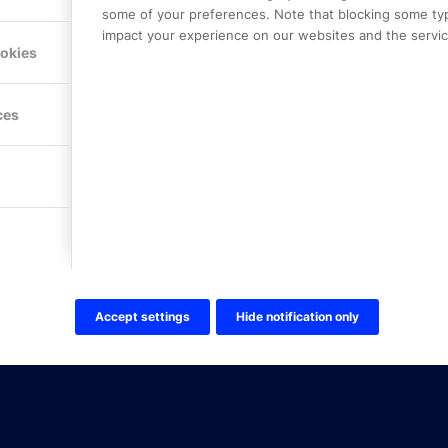
some of your preferences. Note that blocking some ty
impact your experience on our websites and the service
Hitta hit
ookies
FÖLJ OSS!
ces
LinkedIn
Twitter Online Partner Skola
Twitter Online Partner Företa
Facebook
Accept settings
Hide notification only