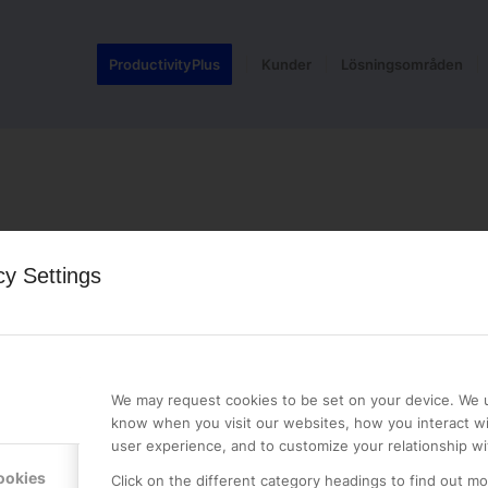
ProductivityPlus
Kunder
Lösningsområden
cy Settings
LE PREMIER
KONTAKTA OSS
NER
ONLINE PARTNER AB
We may request cookies to be set on your device. We u
Mejerivägen 3
know when you visit our websites, how you interact wi
117 61 Stockholm
user experience, and to customize your relationship wi
E-post:
info@onlinepartner.s
ookies
Click on the different category headings to find out m
Tel:
08-42 00 04 00