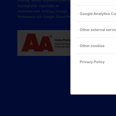
företag, skolor, organisationer och
myndigheter med hjälp av
molnbaserade verktyg i Google
Google Analytics C
Workspace och Google Cloud Platform.
Other external servi
Other cookies
Privacy Policy