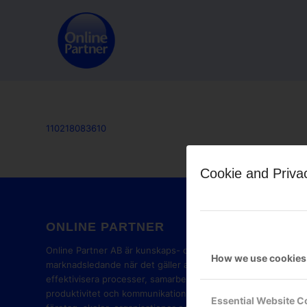
110218083610
Cookie and Priva
ONLINE PARTNER
GOOG
PART
Online Partner AB är kunskaps- och
How we use cookies
marknadsledande när det gäller att
effektivisera processer, samarbete,
produktivitet och kommunikation i
Essential Website C