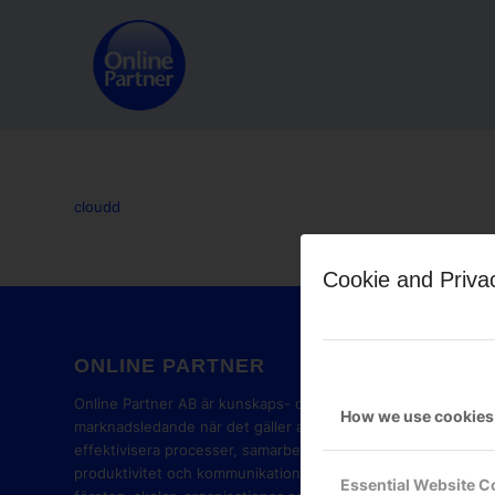
cloudd
Cookie and Priva
ONLINE PARTNER
GOOG
PART
Online Partner AB är kunskaps- och
How we use cookies
marknadsledande när det gäller att
effektivisera processer, samarbete,
produktivitet och kommunikation i
Essential Website C