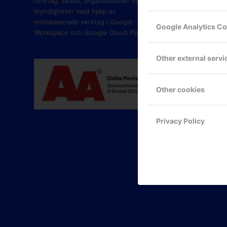
företag, skolor, organisationer och
myndigheter med hjälp av
molnbaserade verktyg i Google
Google Analytics C
Workspace och Google Cloud Platform.
Other external servi
Other cookies
Privacy Policy