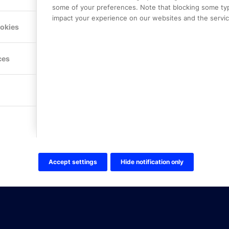
some of your preferences. Note that blocking some ty
impact your experience on our websites and the service
Hitta hit
ookies
FÖLJ OSS!
ces
LinkedIn
Twitter Online Partner Skola
Twitter Online Partner Företa
Facebook
Accept settings
Hide notification only