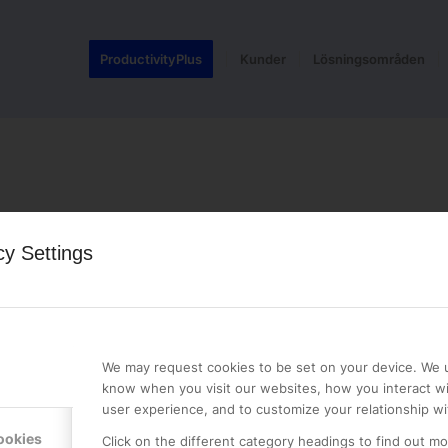
ProductivityPlus
Kunder
Lösningsområden
cy Settings
LE PREMIER
KONTAKTA OSS
NER
ONLINE PARTNER AB
We may request cookies to be set on your device. We u
Mejerivägen 3
know when you visit our websites, how you interact wi
117 61 Stockholm
user experience, and to customize your relationship wi
E-post:
info@onlinepartner.s
ookies
Click on the different category headings to find out m
Tel:
08-42 00 04 00