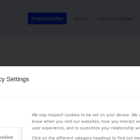
ProductivityPlus
Kunder
Lösningsområden
cy Settings
LE PREMIER
KONTAKTA OSS
NER
ONLINE PARTNER AB
We may request cookies to be set on your device. We u
Mejerivägen 3
know when you visit our websites, how you interact wi
117 61 Stockholm
user experience, and to customize your relationship wi
E-post:
info@onlinepartner.s
ookies
Click on the different category headings to find out m
Tel:
08-42 00 04 00