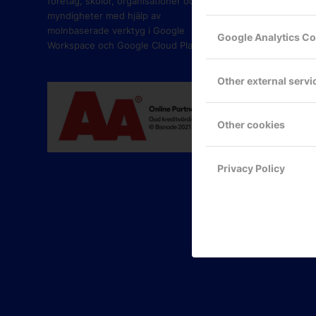
företag, skolor, organisationer och
myndigheter med hjälp av
molnbaserade verktyg i Google
Google Analytics C
Workspace och Google Cloud Platform.
Other external servi
Other cookies
Privacy Policy