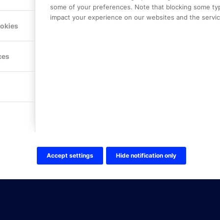
some of your preferences. Note that blocking some ty
impact your experience on our websites and the service
Hitta hit
ookies
FÖLJ OSS!
ces
LinkedIn
Twitter Online Partner Skola
Twitter Online Partner Företa
Facebook
Accept settings
Hide notification only