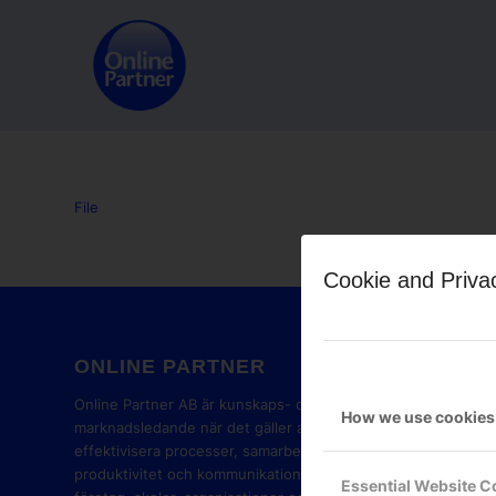
File
Cookie and Priva
ONLINE PARTNER
GOOG
PART
Online Partner AB är kunskaps- och
How we use cookies
marknadsledande när det gäller att
effektivisera processer, samarbete,
produktivitet och kommunikation i
Essential Website C