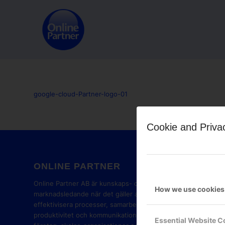
google-cloud-Partner-logo-01
Cookie and Priva
ONLINE PARTNER
GOOG
PART
Online Partner AB är kunskaps- och
How we use cookies
marknadsledande när det gäller att
effektivisera processer, samarbete,
produktivitet och kommunikation i
Essential Website C