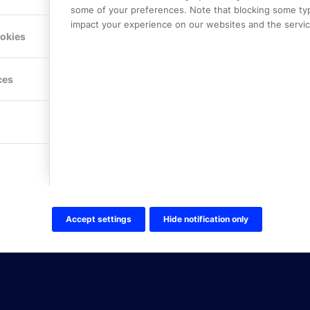
some of your preferences. Note that blocking some ty
impact your experience on our websites and the service
Hitta hit
ookies
FÖLJ OSS!
ces
LinkedIn
Twitter Online Partner Skola
Twitter Online Partner Företa
Facebook
Accept settings
Hide notification only