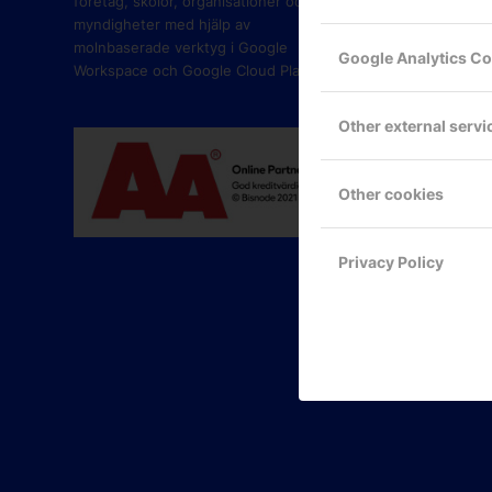
företag, skolor, organisationer och
myndigheter med hjälp av
molnbaserade verktyg i Google
Google Analytics C
Workspace och Google Cloud Platform.
Other external servi
Other cookies
Privacy Policy