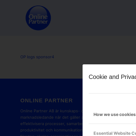
OP logs sponsor4
Cookie and Priva
ONLINE PARTNER
GOOG
PART
Online Partner AB är kunskaps- och
How we use cookies
marknadsledande när det gäller att
effektivisera processer, samarbete,
produktivitet och kommunikation i
Essential Website C