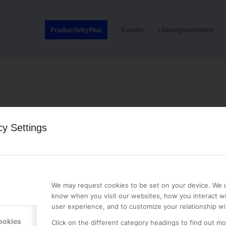
ProductivityPlus
Kunder
Lösningsområden
cy Settings
LE PREMIER
KONTAKTA OSS
NER
ONLINE PARTNER AB
We may request cookies to be set on your device. We u
Mejerivägen 3
know when you visit our websites, how you interact wi
117 61 Stockholm
user experience, and to customize your relationship wi
E-post:
info@onlinepartner.s
ookies
Click on the different category headings to find out m
Tel:
08-42 00 04 00