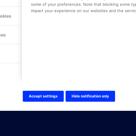
some of your preferences. Note that blocking some ty
impact your experience on our websites and the service
Hitta hit
ookies
FÖLJ OSS!
ces
LinkedIn
Twitter Online Partner Skola
Twitter Online Partner Företa
Facebook
Accept settings
Hide notification only