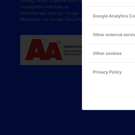
företag, skolor, organisationer och
myndigheter med hjälp av
molnbaserade verktyg i Google
Google Analytics C
Workspace och Google Cloud Platform.
Other external servi
Other cookies
Privacy Policy