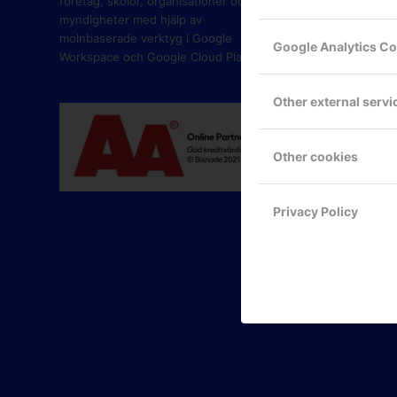
företag, skolor, organisationer och
myndigheter med hjälp av
molnbaserade verktyg i Google
Google Analytics C
Workspace och Google Cloud Platform.
Other external servi
Other cookies
Privacy Policy