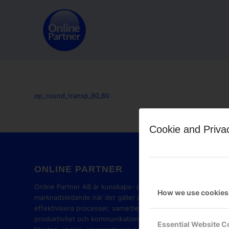
op_round_transp_80_80
Cookie and Priva
ONLINE PARTNER
GOOG
PART
Online Partner AB är kunskaps- och
How we use cookies
marknadsledande när det gäller att
effektivisera processer, samarbete,
produktivitet och kommunikation i
Essential Website C