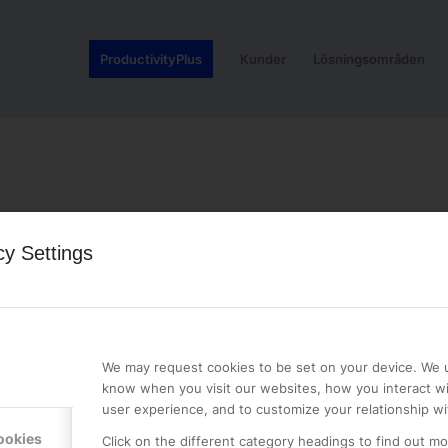
ProductivityPlus
Kunder
Lösningsområden
cy Settings
LE PREMIER
KONTAKTA OSS
NER
ONLINE PARTNER AB
We may request cookies to be set on your device. We u
Mejerivägen 3
know when you visit our websites, how you interact wi
117 61 Stockholm
user experience, and to customize your relationship wi
E-post:
info@onlinepartner.s
ookies
Click on the different category headings to find out m
Tel:
08-42 00 04 00