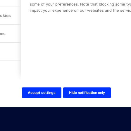
some of your preferences. Note that blocking some ty
impact your experience on our websites and the service
Hitta hit
ookies
FÖLJ OSS!
ces
LinkedIn
Twitter Online Partner Skola
Twitter Online Partner Företa
Facebook
Accept settings
Hide notification only