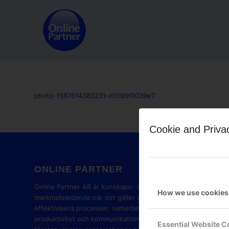
photo-1587614382231-d1590f0039e7
Cookie and Priva
ONLINE PARTNER
GOOG
PART
Online Partner AB är kunskaps- och
How we use cookies
marknadsledande när det gäller att
effektivisera processer, samarbete,
produktivitet och kommunikation i
Essential Website C