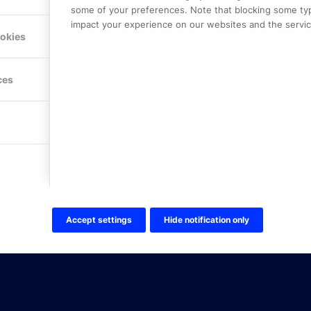
some of your preferences. Note that blocking some ty
impact your experience on our websites and the service
Hitta hit
ookies
FÖLJ OSS!
ces
LinkedIn
Twitter Online Partner Skola
Twitter Online Partner Företa
Facebook
Accept settings
Hide notification only