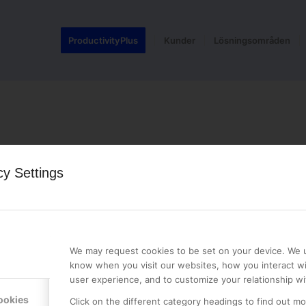
ProductivityPlus
Kunder
Lösningsområden
cy Settings
LE PREMIER
KONTAKTA OSS
NER
ONLINE PARTNER AB
We may request cookies to be set on your device. We u
Mejerivägen 3
know when you visit our websites, how you interact wi
117 61 Stockholm
user experience, and to customize your relationship wi
E-post:
info@onlinepartner.s
ookies
Click on the different category headings to find out m
Tel:
08-42 00 04 00