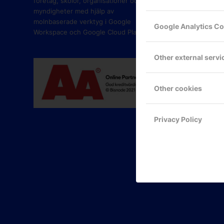
företag, skolor, organisationer och
myndigheter med hjälp av
molnbaserade verktyg i Google
Google Analytics C
Workspace och Google Cloud Platform.
Other external servi
Other cookies
Privacy Policy