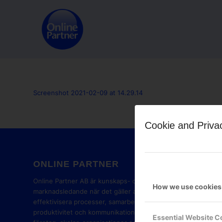
Screenshot 2021-02-09 at 14.29.14
Cookie and Priva
ONLINE PARTNER
GOOG
PART
Online Partner AB är kunskaps- och
How we use cookies
marknadsledande när det gäller att
effektivisera processer, samarbete,
produktivitet och kommunikation i
Essential Website C