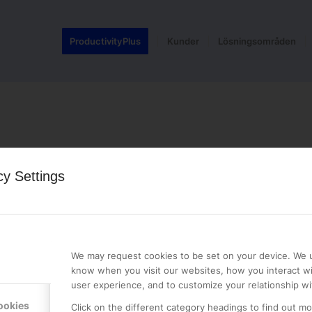
ProductivityPlus
Kunder
Lösningsområden
cy Settings
LE PREMIER
KONTAKTA OSS
NER
ONLINE PARTNER AB
We may request cookies to be set on your device. We u
Mejerivägen 3
know when you visit our websites, how you interact wi
117 61 Stockholm
user experience, and to customize your relationship wi
E-post:
info@onlinepartner.s
ookies
Click on the different category headings to find out m
Tel:
08-42 00 04 00