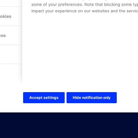
some of your preferences. Note that blocking some ty
impact your experience on our websites and the service
Hitta hit
ookies
FÖLJ OSS!
ces
LinkedIn
Twitter Online Partner Skola
Twitter Online Partner Företa
Facebook
Accept settings
Hide notification only