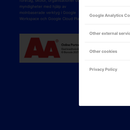
företag, skolor, organisationer och
myndigheter med hjälp av
molnbaserade verktyg i Google
Google Analytics C
Workspace och Google Cloud Platform.
Other external servi
Other cookies
Privacy Policy