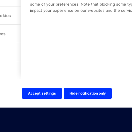
some of your preferences. Note that blocking some ty
impact your experience on our websites and the service
Hitta hit
ookies
FÖLJ OSS!
ces
LinkedIn
Twitter Online Partner Skola
Twitter Online Partner Företa
Facebook
Accept settings
Hide notification only