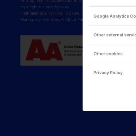
företag, skolor, organisationer och
myndigheter med hjälp av
molnbaserade verktyg i Google
Google Analytics C
Workspace och Google Cloud Platform.
Other external servi
Other cookies
Privacy Policy