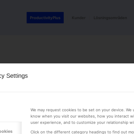
ProductivityPlus
Kunder
Lösningsområden
cy Settings
LE PREMIER
KONTAKTA OSS
NER
ONLINE PARTNER AB
We may request cookies to be set on your device. We u
Mejerivägen 3
know when you visit our websites, how you interact wi
117 61 Stockholm
user experience, and to customize your relationship wi
E-post:
info@onlinepartner.s
ookies
Click on the different category headings to find out m
Tel:
08-42 00 04 00