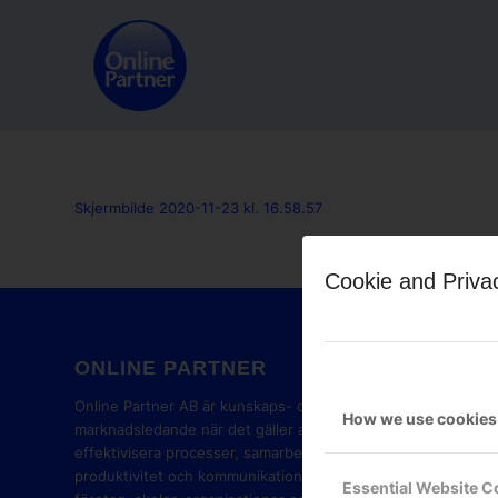
Skjermbilde 2020-11-23 kl. 16.58.57
Cookie and Priva
ONLINE PARTNER
GOOG
PART
Online Partner AB är kunskaps- och
How we use cookies
marknadsledande när det gäller att
effektivisera processer, samarbete,
produktivitet och kommunikation i
Essential Website C