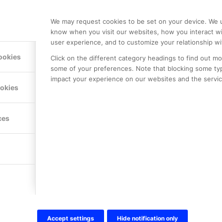
We may request cookies to be set on your device. We u
know when you visit our websites, how you interact wi
user experience, and to customize your relationship wi
ookies
Click on the different category headings to find out m
some of your preferences. Note that blocking some ty
impact your experience on our websites and the service
ookies
LE PREMIER
KONTAKTA OSS
ces
NER
ONLINE PARTNER AB
Mejerivägen 3
117 61 Stockholm
E-post:
info@onlinepartner.s
Tel:
08-42 00 04 00
Hitta hit
Accept settings
Hide notification only
FÖLJ OSS!