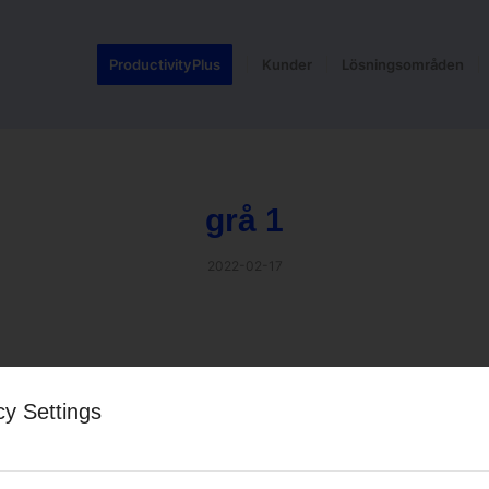
ProductivityPlus
Kunder
Lösningsområden
grå 1
2022-02-17
 entry
cy Settings