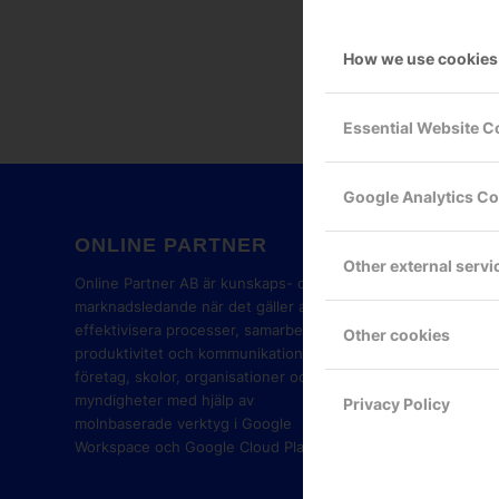
How we use cookies
Essential Website C
Google Analytics C
ONLINE PARTNER
GOOG
Other external servi
PART
Online Partner AB är kunskaps- och
marknadsledande när det gäller att
effektivisera processer, samarbete,
Other cookies
produktivitet och kommunikation i
företag, skolor, organisationer och
myndigheter med hjälp av
Privacy Policy
molnbaserade verktyg i Google
Workspace och Google Cloud Platform.