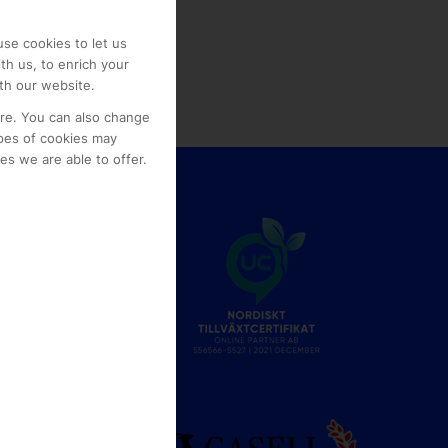
se cookies to let us
th us, to enrich your
th our website.
ore. You can also change
pes of cookies may
s we are able to offer.
e