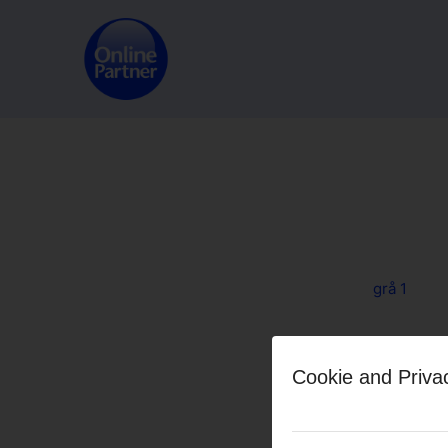
grå 1
Share this
Cookie and Priva