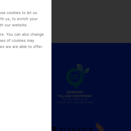
se cookies to let us
th us, to enrich your
th our website.
ore. You can also change
pes of cookies may
s we are able to offer.
e