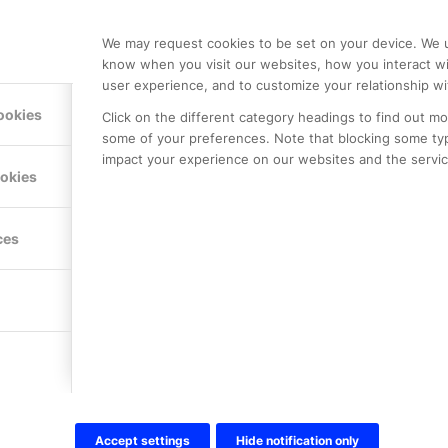
We may request cookies to be set on your device. We u
know when you visit our websites, how you interact wi
user experience, and to customize your relationship wi
ookies
Click on the different category headings to find out m
some of your preferences. Note that blocking some ty
impact your experience on our websites and the service
ookies
LE PREMIER
KONTAKTA OSS
ces
NER
ONLINE PARTNER AB
Mejerivägen 3
117 61 Stockholm
E-post:
info@onlinepartner.s
Tel:
08-42 00 04 00
Hitta hit
Accept settings
Hide notification only
FÖLJ OSS!