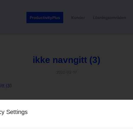
ProductivityPlus
Kunder
Lösningsområden
ikke navngitt (3)
2022-02-17
tt (3)
 entry
cy Settings