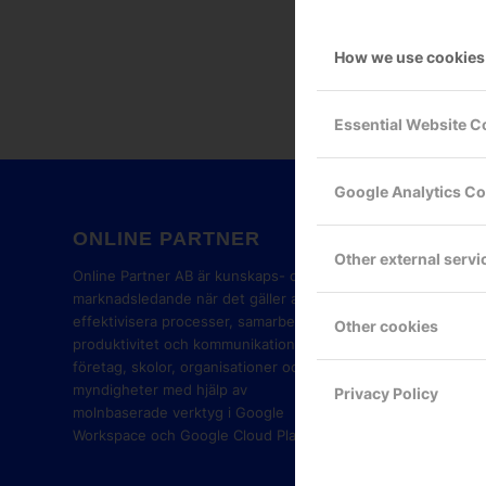
How we use cookies
Essential Website C
Google Analytics C
ONLINE PARTNER
GOOG
Other external servi
PART
Online Partner AB är kunskaps- och
marknadsledande när det gäller att
effektivisera processer, samarbete,
Other cookies
produktivitet och kommunikation i
företag, skolor, organisationer och
myndigheter med hjälp av
Privacy Policy
molnbaserade verktyg i Google
Workspace och Google Cloud Platform.