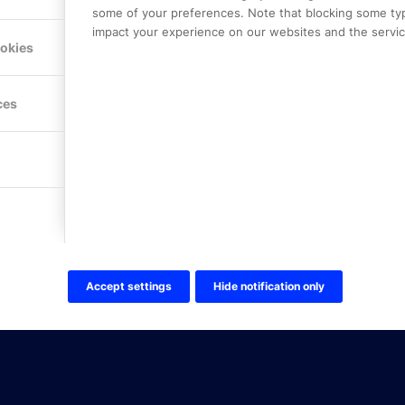
some of your preferences. Note that blocking some ty
Mejerivägen 3
impact your experience on our websites and the service
117 61 Stockholm
ookies
E-post:
info@onlinepartner.s
Tel:
08-42 00 04 00
ces
Hitta hit
FÖLJ OSS!
LinkedIn
Twitter Online Partner Skola
Twitter Online Partner Företa
Facebook
Accept settings
Hide notification only