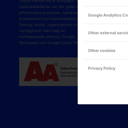
Online Partner AB är kunskaps- och
marknadsledande när det gäller att
effektivisera processer, samarbete,
Google Analytics C
produktivitet och kommunikation i
företag, skolor, organisationer och
myndigheter med hjälp av
Other external servi
molnbaserade verktyg i Google
Workspace och Google Cloud Platform.
Other cookies
Privacy Policy