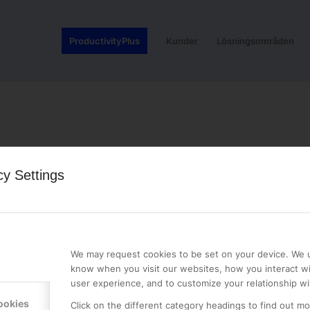
ProductivityPlus
Kunder
Lösningsområden
cy Settings
We may request cookies to be set on your device. We u
know when you visit our websites, how you interact wi
user experience, and to customize your relationship wi
LE PREMIER
KONTAKTA OSS
ookies
NER
Click on the different category headings to find out m
ONLINE PARTNER AB