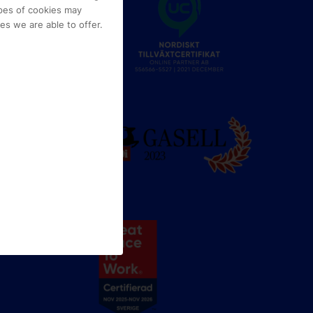
pes of cookies may
s we are able to offer.
e
g