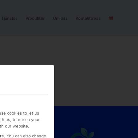
Tjänster
Produkter
Om oss
Kontakta oss
se cookies to let us
th us, to enrich your
th our website.
ore. You can also change