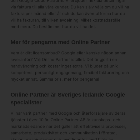
och Google Cloud Platform. Vi erbjuder flexibla betalningar
via faktura till alla våra kunder. Du kan själv välja om du vill ha
faktura per månad eller år och du kan även utforma hur du
vill ha fakturan, till vilken avdelning, vilket kostnadsställe
med mera. Du bestämmer hur du vill ha det.
Mer för pengarna med Online Partner
Vem är ditt licensombud? Google eller kanske någon annan
leverantör? Välj Online Partner istället. Det är gjort i en
handvändning och kostar inget extra. Vi bjuder på unik
kompetens, personligt engagemang, flexibel fakturering och
mycket annat. Samma pris, mer för pengarna!
Online Partner är Sveriges ledande Google
specialister
Vi har varit partner med Google och återförsäljare av deras
tjänster i över 10 år. Online Partner AB är kunskaps- och
marknadsledande när det gäller att effektivisera processer,
samarbete, produktivitet och kommunikation i företag,
skolor, organisationer och myndigheter med hjälp av