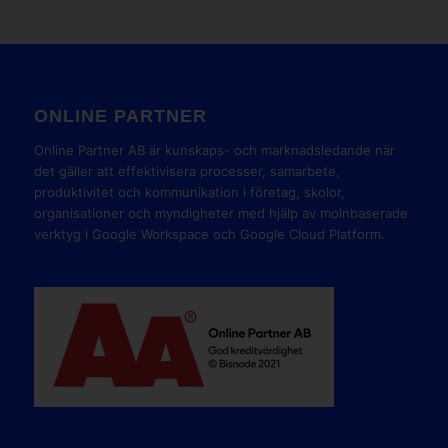
ONLINE PARTNER
Online Partner AB är kunskaps- och marknadsledande när
det gäller att effektivisera processer, samarbete,
produktivitet och kommunikation i företag, skolor,
organisationer och myndigheter med hjälp av molnbaserade
verktyg i Google Workspace och Google Cloud Platform.