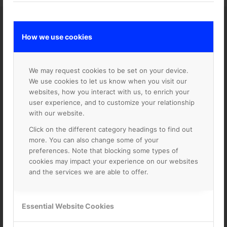
How we use cookies
Fyll i formuläret så hjälper
vi dig med smidigare
betalningar av Google
We may request cookies to be set on your device.
We use cookies to let us know when you visit our
Cloud Platform
websites, how you interact with us, to enrich your
user experience, and to customize your relationship
with our website.
Click on the different category headings to find out
more. You can also change some of your
preferences. Note that blocking some types of
cookies may impact your experience on our websites
and the services we are able to offer.
Essential Website Cookies