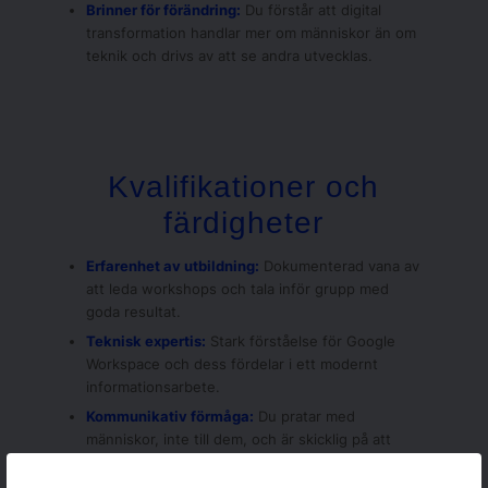
Brinner för förändring:
Du förstår att digital
transformation handlar mer om människor än om
teknik och drivs av att se andra utvecklas.
Kvalifikationer och
färdigheter
Erfarenhet av utbildning:
Dokumenterad vana av
att leda workshops och tala inför grupp med
goda resultat.
Teknisk expertis:
Stark förståelse för Google
Workspace och dess fördelar i ett modernt
informationsarbete.
Kommunikativ förmåga:
Du pratar med
människor, inte till dem, och är skicklig på att
lyssna och skapa engagemang och delaktighet.