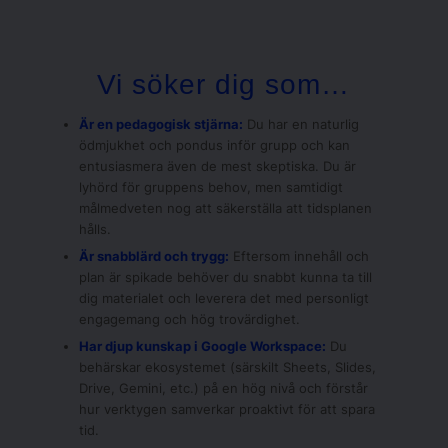
Vi söker dig som…
Är en pedagogisk stjärna:
Du har en naturlig
ödmjukhet och pondus inför grupp och kan
entusiasmera även de mest skeptiska. Du är
lyhörd för gruppens behov, men samtidigt
målmedveten nog att säkerställa att tidsplanen
hålls.
Är snabblärd och trygg:
Eftersom innehåll och
plan är spikade behöver du snabbt kunna ta till
dig materialet och leverera det med personligt
engagemang och hög trovärdighet.
Har djup kunskap i Google Workspace:
Du
behärskar ekosystemet (särskilt Sheets, Slides,
Drive, Gemini, etc.) på en hög nivå och förstår
hur verktygen samverkar proaktivt för att spara
tid.