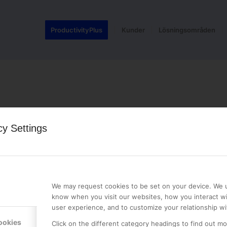
ProductivityPlus
Kunder
Lösningsområden
cy Settings
LE PREMIER
KONTAKTA OSS
We may request cookies to be set on your device. We u
know when you visit our websites, how you interact wi
NER
ONLINE PARTNER AB
user experience, and to customize your relationship wi
Mejerivägen 3
ookies
117 61 Stockholm
Click on the different category headings to find out m