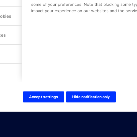
E-post:
info@onlinepartner.s
some of your preferences. Note that blocking some ty
Tel:
08-42 00 04 00
impact your experience on our websites and the service
ookies
Hitta hit
ces
FÖLJ OSS!
LinkedIn
Twitter Online Partner Skola
Twitter Online Partner Företa
Facebook
Accept settings
Hide notification only