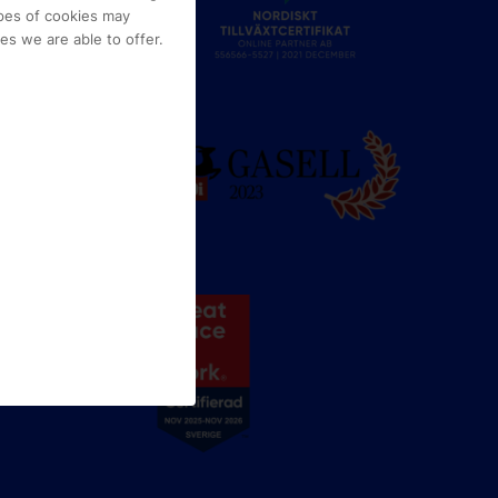
e
pes of cookies may
s we are able to offer.
g