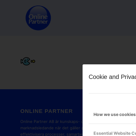
Cookie and Priva
ONLINE PARTNER
GOOG
How we use cookies
PART
Online Partner AB är kunskaps- och
marknadsledande när det gäller att
Essential Website C
effektivisera processer, samarbete,