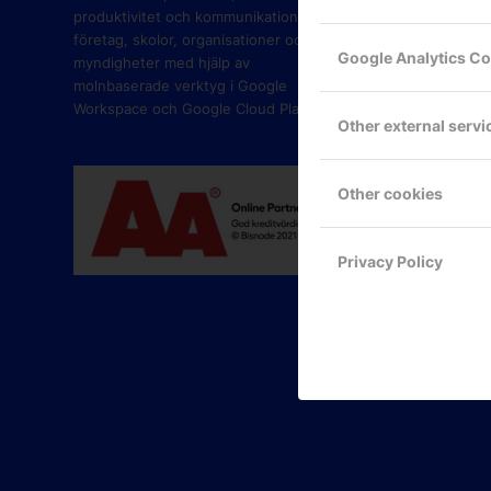
produktivitet och kommunikation i
företag, skolor, organisationer och
Google Analytics C
myndigheter med hjälp av
molnbaserade verktyg i Google
Workspace och Google Cloud Platform.
Other external servi
Other cookies
Privacy Policy