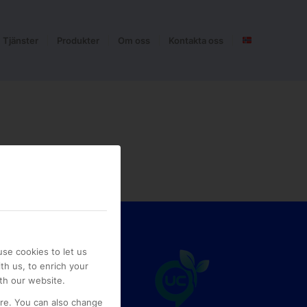
Tjänster
Produkter
Om oss
Kontakta oss
se cookies to let us
th us, to enrich your
th our website.
ore. You can also change