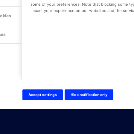
some of your preferences. Note that blocking some ty
impact your experience on our websites and the service
Hitta hit
ookies
FÖLJ OSS!
ces
LinkedIn
Twitter Online Partner Skola
Twitter Online Partner Företa
Facebook
Accept settings
Hide notification only