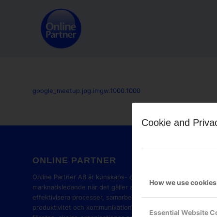
google_meetup.jpg.imgw.1000.1000
Cookie and Priva
ONLINE PARTNER
GOOG
PART
Online Partner AB är kunskaps- och
How we use cookies
marknadsledande när det gäller att
effektivisera processer, samarbete,
produktivitet och kommunikation i
Essential Website C