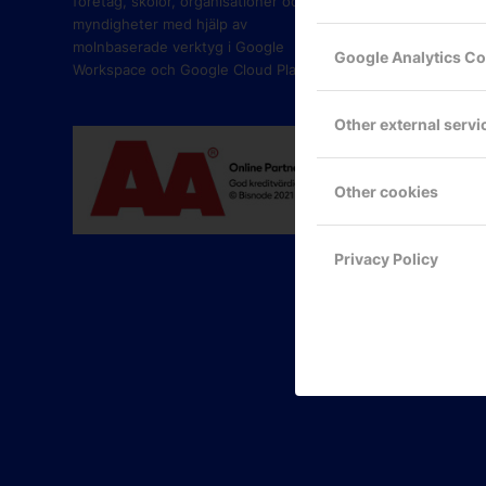
företag, skolor, organisationer och
myndigheter med hjälp av
molnbaserade verktyg i Google
Google Analytics C
Workspace och Google Cloud Platform.
Other external servi
Other cookies
Privacy Policy