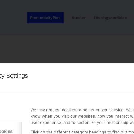
ProductivityPlus
Kunder
Lösningsområden
cy Settings
LE PREMIER
KONTAKTA OSS
NER
ONLINE PARTNER AB
We may request cookies to be set on your device. We u
Mejerivägen 3
know when you visit our websites, how you interact wi
117 61 Stockholm
user experience, and to customize your relationship wi
E-post:
info@onlinepartner.s
ookies
Click on the different category headings to find out m
Tel:
08-42 00 04 00