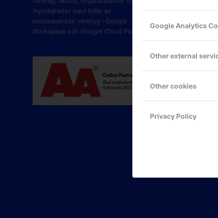
företag, skolor, organisationer och
myndigheter med hjälp av
molnbaserade verktyg i Google
Google Analytics C
Workspace och Google Cloud Platform.
Other external servi
Other cookies
Privacy Policy