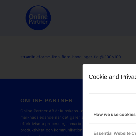
strømlinjeforme-ikon-flere-handlinger-tid @ 100x100
Cookie and Priva
ONLINE PARTNER
GOOG
PART
Online Partner AB är kunskaps- och
How we use cookies
marknadsledande när det gäller att
effektivisera processer, samarbete,
produktivitet och kommunikation i
Essential Website C