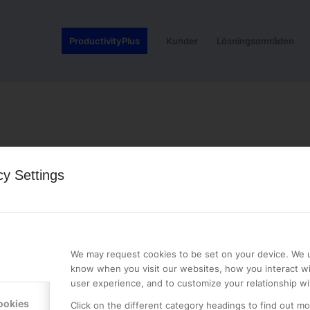
ProductivityPlus
Kunder
Lösningsområden
cy Settings
LE PREMIER
KONTAKTA OSS
NER
ONLINE PARTNER AB
We may request cookies to be set on your device. We u
Mejerivägen 3
know when you visit our websites, how you interact wi
117 61 Stockholm
user experience, and to customize your relationship wi
E-post:
info@onlinepartner.s
ookies
Click on the different category headings to find out m
Tel:
08-42 00 04 00