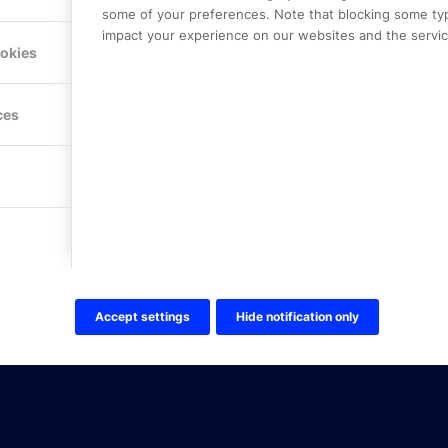
some of your preferences. Note that blocking some ty
impact your experience on our websites and the service
Hitta hit
ookies
FÖLJ OSS!
ces
LinkedIn
Twitter Online Partner Skola
Twitter Online Partner Företa
Facebook
Accept settings
Hide notification only