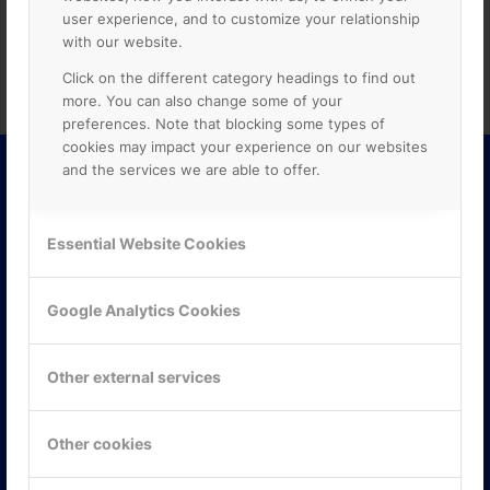
diskutera hur vi kan hjälpa er organisation att nå sin fulla
user experience, and to customize your relationship
potential.
with our website.
Click on the different category headings to find out
more. You can also change some of your
preferences. Note that blocking some types of
cookies may impact your experience on our websites
and the services we are able to offer.
ONLINE PARTNER
Essential Website Cookies
Online Partner AB är kunskaps- och marknadsledande när
det gäller att effektivisera processer, samarbete,
produktivitet och kommunikation i företag, skolor,
Google Analytics Cookies
organisationer och myndigheter med hjälp av molnbaserade
verktyg i Google Workspace och Google Cloud Platform.
Other external services
Other cookies