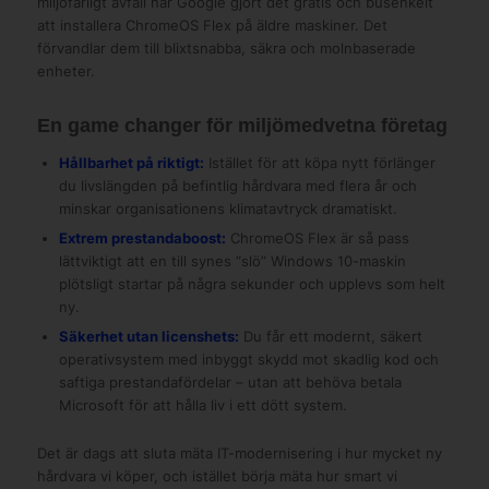
miljöfarligt avfall har Google gjort det gratis och busenkelt
att installera ChromeOS Flex på äldre maskiner. Det
förvandlar dem till blixtsnabba, säkra och molnbaserade
enheter.
En game changer för miljömedvetna företag
Hållbarhet på riktigt:
Istället för att köpa nytt förlänger
du livslängden på befintlig hårdvara med flera år och
minskar organisationens klimatavtryck dramatiskt.
Extrem prestandaboost:
ChromeOS Flex är så pass
lättviktigt att en till synes “slö” Windows 10-maskin
plötsligt startar på några sekunder och upplevs som helt
ny.
Säkerhet utan licenshets:
Du får ett modernt, säkert
operativsystem med inbyggt skydd mot skadlig kod och
saftiga prestandafördelar – utan att behöva betala
Microsoft för att hålla liv i ett dött system.
Det är dags att sluta mäta IT-modernisering i hur mycket ny
hårdvara vi köper, och istället börja mäta hur smart vi