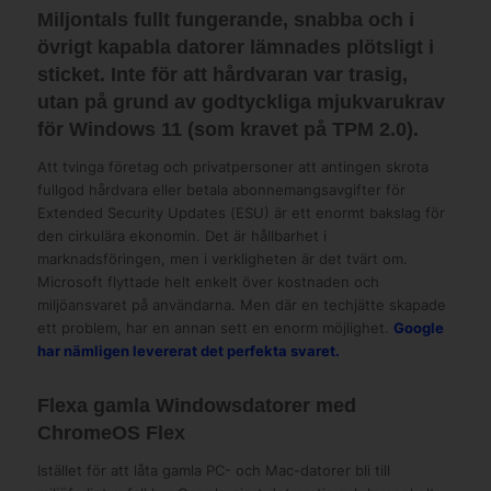
Miljontals fullt fungerande, snabba och i
övrigt kapabla datorer lämnades plötsligt i
sticket. Inte för att hårdvaran var trasig,
utan på grund av godtyckliga mjukvarukrav
för Windows 11 (som kravet på TPM 2.0).
Att tvinga företag och privatpersoner att antingen skrota
fullgod hårdvara eller betala abonnemangsavgifter för
Extended Security Updates (ESU) är ett enormt bakslag för
den cirkulära ekonomin. Det är hållbarhet i
marknadsföringen, men i verkligheten är det tvärt om.
Microsoft flyttade helt enkelt över kostnaden och
miljöansvaret på användarna. Men där en techjätte skapade
ett problem, har en annan sett en enorm möjlighet.
Google
har nämligen levererat det perfekta svaret.
Flexa gamla Windowsdatorer med
ChromeOS Flex
Istället för att låta gamla PC- och Mac-datorer bli till