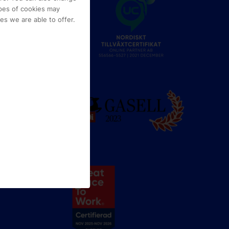
pes of cookies may
s we are able to offer.
e
g