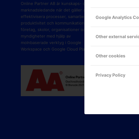
PART
Online Partner AB är kunskaps- och
marknadsledande när det gäller att
effektivisera processer, samarbete,
Google Analytics C
produktivitet och kommunikation i
företag, skolor, organisationer och
myndigheter med hjälp av
Other external servi
molnbaserade verktyg i Google
Workspace och Google Cloud Platform.
Other cookies
Privacy Policy