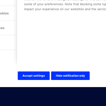
NER
ONLINE PARTNER AB
some of your preferences. Note that blocking some ty
Mejerivägen 3
impact your experience on our websites and the service
117 61 Stockholm
ookies
E-post:
info@onlinepartner.s
Tel:
08-42 00 04 00
ces
Hitta hit
FÖLJ OSS!
LinkedIn
Twitter Online Partner Skola
Twitter Online Partner Företa
Facebook
Accept settings
Hide notification only