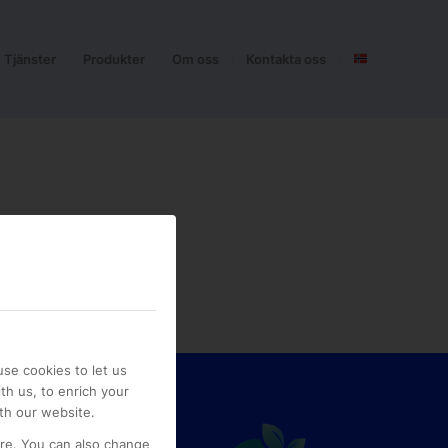
Tjänster
Produkter
Om oss
Kontakta oss
se cookies to let us
th us, to enrich your
th our website.
ore. You can also change