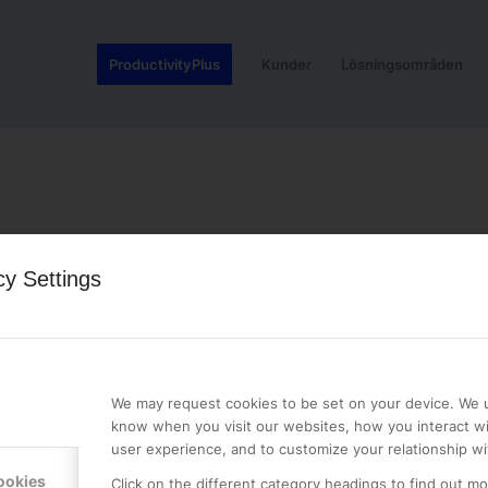
ProductivityPlus
Kunder
Lösningsområden
cy Settings
We may request cookies to be set on your device. We u
know when you visit our websites, how you interact wi
user experience, and to customize your relationship wi
LE PREMIER
KONTAKTA OSS
ookies
Click on the different category headings to find out m