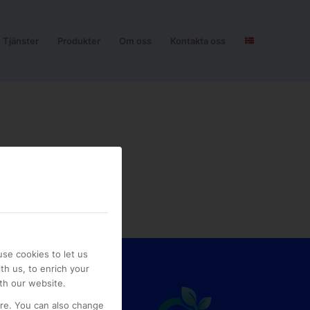
Tjänster
Produkter
Om oss
Kontakta oss
se cookies to let us
th us, to enrich your
th our website.
ore. You can also change