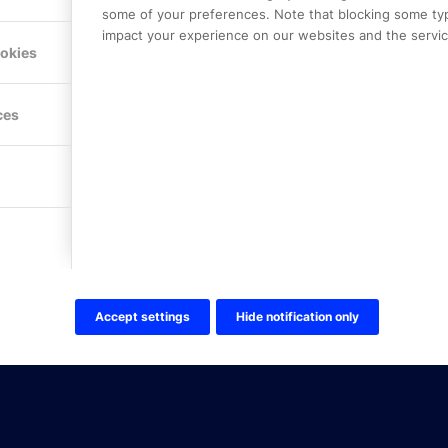
some of your preferences. Note that blocking some ty
Mejerivägen 3
impact your experience on our websites and the service
117 61 Stockholm
ookies
E-post:
info@onlinepartner.s
Tel:
08-42 00 04 00
ces
Hitta hit
FÖLJ OSS!
LinkedIn
Twitter Online Partner Skola
Twitter Online Partner Företa
Facebook
Accept settings
Hide notification only