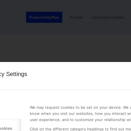
ProductivityPlus
Kunder
Lösningsområden
cy Settings
We may request cookies to be set on your device. We u
know when you visit our websites, how you interact wi
user experience, and to customize your relationship wi
LE PREMIER
KONTAKTA OSS
ookies
NER
Click on the different category headings to find out m
ONLINE PARTNER AB