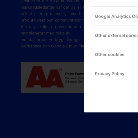
Online Partner AB är kunskaps- och
marknadsledande när det gäller att
effektivisera processer, samarbete,
Google Analytics C
produktivitet och kommunikation i
företag, skolor, organisationer och
myndigheter med hjälp av
Other external servi
molnbaserade verktyg i Google
Workspace och Google Cloud Platform.
Other cookies
Privacy Policy