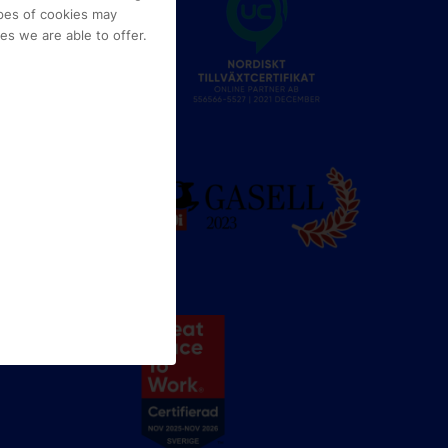
pes of cookies may
s we are able to offer.
e
g