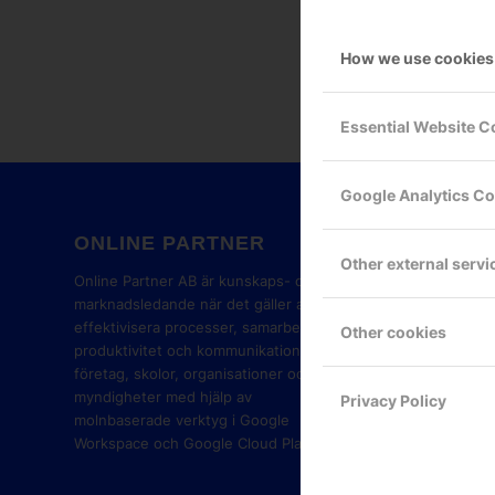
How we use cookies
Essential Website C
Google Analytics C
ONLINE PARTNER
GOOG
Other external servi
PART
Online Partner AB är kunskaps- och
marknadsledande när det gäller att
effektivisera processer, samarbete,
Other cookies
produktivitet och kommunikation i
företag, skolor, organisationer och
myndigheter med hjälp av
Privacy Policy
molnbaserade verktyg i Google
Workspace och Google Cloud Platform.