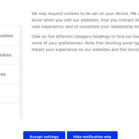
We may request cookies to be set on your device. We u
know when you visit our websites, how you interact wi
user experience, and to customize your relationship wi
ookies
Click on the different category headings to find out m
some of your preferences. Note that blocking some ty
impact your experience on our websites and the service
ookies
LE PREMIER
KONTAKTA OSS
ces
NER
ONLINE PARTNER AB
Mejerivägen 3
117 61 Stockholm
E-post:
info@onlinepartner.s
Tel:
08-42 00 04 00
Hitta hit
Accept settings
Hide notification only
FÖLJ OSS!