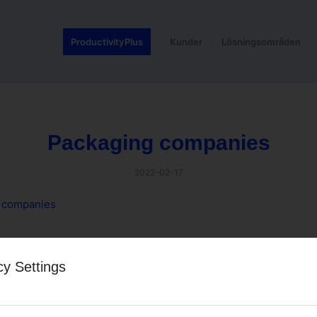
ProductivityPlus
Kunder
Lösningsområden
Packaging companies
2022-02-17
 companies
 entry
cy Settings