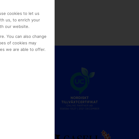
se cookies to let us
th us, to enrich your
th our website.
ore. You can also change
pes of cookies may
s we are able to offer.
e