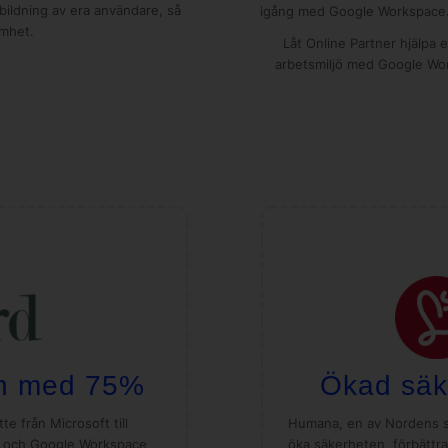
tbildning av era användare, så
igång med Google Workspace
amhet.
Låt Online Partner hjälpa e
arbetsmiljö med Google Wor
on med 75%
Ökad säke
e från Microsoft till
Humana, en av Nordens stö
m och Google Workspace
öka säkerheten, förbättr