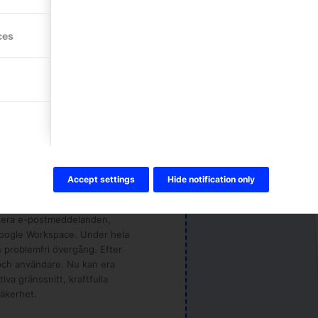
ces
Sk
Microsoft till
“Så byter du fr
 så svårt som det kan låta.
t och främst kartläggs era
rställa en komplett överföring.
Accept settings
Hide notification only
 organisations struktur och
s era e-postmeddelanden,
l Google Workspace. Under hela
n problemfri övergång. Efter
 och användare. Nu kan era
va gränssnitt, kraftfulla
äkerhet.