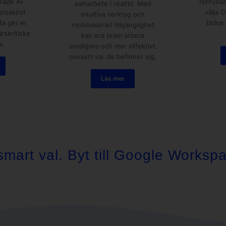
rade AI-
förnybar
samarbete i realtid. Med
roaktivt
välja 
intuitiva verktyg och
ta ger er
bidrar
molnbaserad tillgänglighet
rskritiska
kan era team arbeta
a.
smidigare och mer effektivt,
oavsett var de befinner sig.
Läs mer
smart val. Byt till Google Worksp