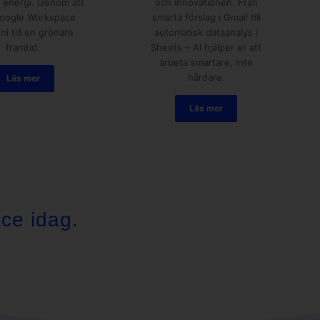
 energi. Genom att
och innovationen. Från
Google Workspace
smarta förslag i Gmail till
 ni till en grönare
automatisk dataanalys i
framtid.
Sheets – AI hjälper er att
arbeta smartare, inte
hårdare.
Läs mer
Läs mer
ace idag.