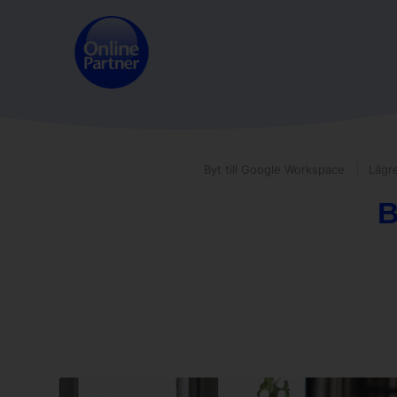
Byt till Google Workspace
Lägr
B
Bättr