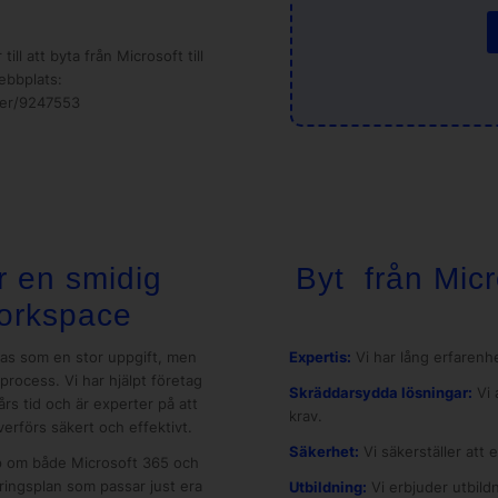
ll att byta från Microsoft till
ebbplats:
wer/9247553
r en smidig
Byt från Micr
Workspace
nas som en stor uppgift, men
Expertis:
Vi har lång erfarenhe
process. Vi har hjälpt företag
Skräddarsydda lösningar:
Vi 
års tid och är experter på att
krav.
verförs säkert och effektivt.
Säkerhet:
Vi säkerställer att 
ap om både Microsoft 365 och
ringsplan som passar just era
Utbildning:
Vi erbjuder utbild