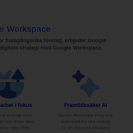
le Workspace
 för framgångsrika företag, erbjuder Google
 digitala strategi med Google Workspace.
arhet i fokus
Framtidssäker AI
 är ledande inom
Google Workspace integrerar
het och driver sina
avancerad AI i sina verktyg
center med 100%
för att öka produktiviteten