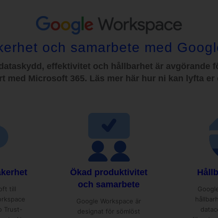
äkerhet och samarbete med Goog
är dataskydd, effektivitet och hållbarhet är avgörande
 med Microsoft 365. Läs mer här hur ni kan lyfta er
äkerhet
Ökad produktivitet
Hållb
och samarbete
t till
Google
orkspace
hållbar
Google Workspace är
o Trust-
data
designat för sömlöst