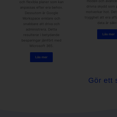
modell och avance
och flexibla planer som kan
drivna skydd som p
anpassas efter era behov.
motverkar hot. Det
Dessutom är Google
trygghet att era affä
Workspace enklare och
data är säkr
snabbare att driva och
administrera. Detta
Läs mer
resulterar i betydande
besparingar jämfört med
Microsoft 365.
Läs mer
Gör ett 