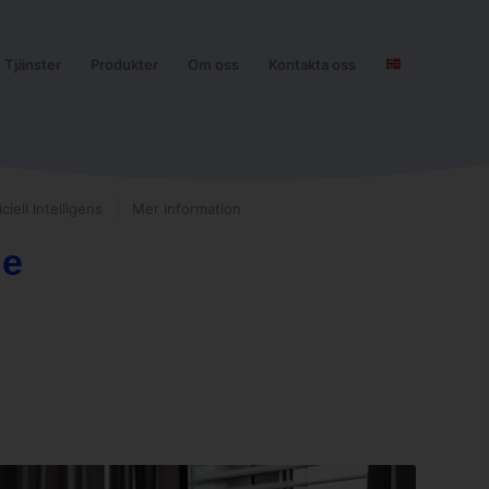
Tjänster
Produkter
Om oss
Kontakta oss
iciell Intelligens
Mer information
le
arbete