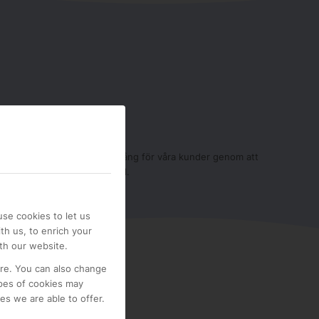
ecialister
de expertis och skapar framgång för våra kunder genom att
r din verksamhet och dina mål.
se cookies to let us
th us, to enrich your
th our website.
ore. You can also change
pes of cookies may
s we are able to offer.