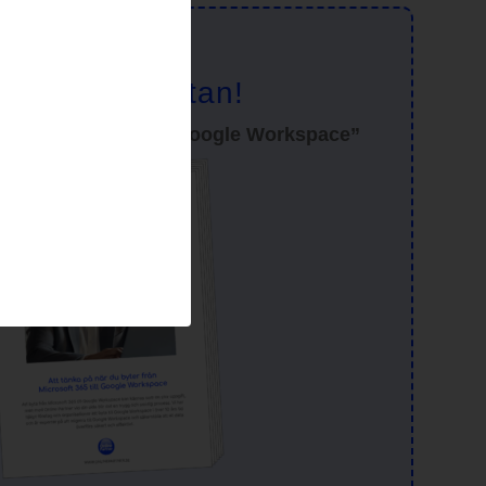
affa checklistan!
ån Microsoft 365 till Google Workspace”