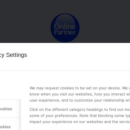
rtner – Nordens ledande Googlesp
cy Settings
hjälper företag och individer att nå sina mål. Vi erbjuder branschledan
rbete och tillväxt. Välj Online Partner för ett partnerskap som prioritera
We may request cookies to be set on your device. We u
know when you visit our websites, how you interact wi
user experience, and to customize your relationship wi
ookies
Click on the different category headings to find out m
some of your preferences. Note that blocking some ty
impact your experience on our websites and the service
ookies