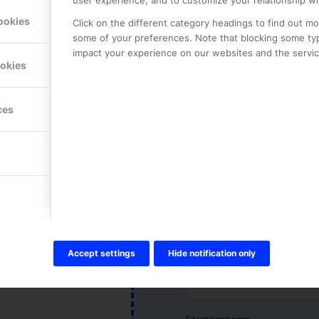
user experience, and to customize your relationship wi
på alla nivåer – frå
ekt i vår lärplattform.
via flexibla k
ookies
Click on the different category headings to find out m
blick via er
supportleverans kan ni
some of your preferences. Note that blocking some ty
att
impact your experience on our websites and the service
ni använder dagligen
ookies
ces
Accept settings
Hide notification only