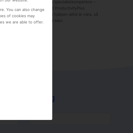
th our website.
n en bred kunskapsbas till djup specialistkompetens –
analer som passar er bäst. Med ProductivityPlus
ore. You can also change
 därför känna er trygga i att hjälpen alltid är nära, så
pes of cookies may
 ni kan fokusera på det ni gör bäst.
s we are able to offer.
Kontakta mig