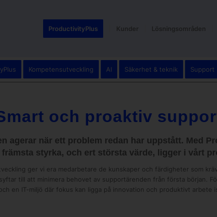
ProductivityPlus
Kunder
Lösningsområden
tyPlus
Kompetensutveckling
AI
Säkerhet & teknik
Support
Smart och proaktiv suppor
den agerar när ett problem redan har uppstått. Med Pr
 främsta styrka, och ert största värde, ligger i vårt p
eckling ger vi era medarbetare de kunskaper och färdigheter som krävs f
i syftar till att minimera behovet av supportärenden från första början. Fö
h en IT-miljö där fokus kan ligga på innovation och produktivt arbete is