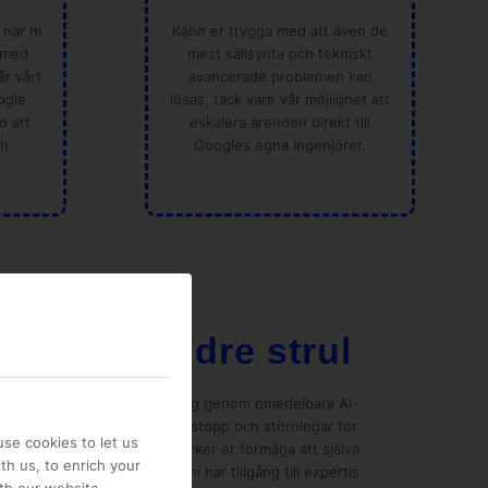
 när ni
Känn er trygga med att även de
 med
mest sällsynta och tekniskt
r vårt
avancerade problemen kan
ogle
lösas, tack vare vår möjlighet att
o att
eskalera ärenden direkt till
ch
Googles egna ingenjörer.
rt med mindre strul
r er snabbare problemlösning genom omedelbara AI-
lering, vilket minimerar driftstopp och störningar för
se cookies to let us
 minskad frustration. Ni stärker er förmåga att själva
th us, to enrich your
ed AI-stöd, samtidigt som ni har tillgång till expertis