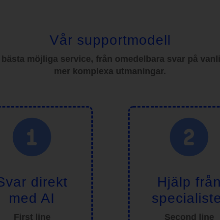
Vår supportmodell
r bästa möjliga service, från omedelbara svar på vanli
mer komplexa utmaningar.
Svar direkt
Hjälp frå
med AI
specialist
First line
Second line