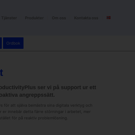
Tjänster
Produkter
Om oss
Kontakta oss
Ordbok
t
oductivityPlus ser vi på support ur ett
roaktiva angreppssätt.
ör att själva bemästra sina digitala verktyg och
r er innebär detta färre störningar i arbetet, mer
tället för på reaktiv problemlösning.