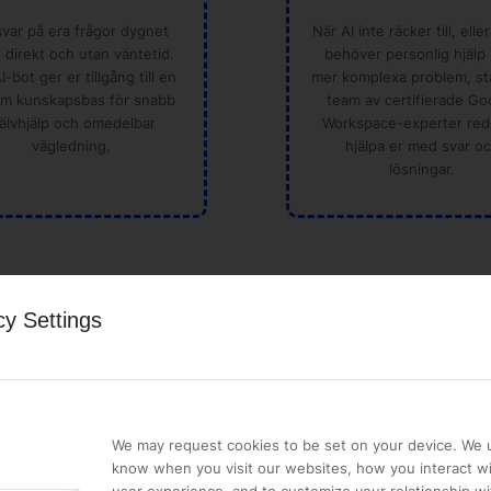
svar på era frågor dygnet
När AI inte räcker till, eller
, direkt och utan väntetid.
behöver personlig hjälp
I-bot ger er tillgång till en
mer komplexa problem, stå
m kunskapsbas för snabb
team av certifierade Go
jälvhjälp och omedelbar
Workspace-experter red
vägledning.
hjälpa er med svar o
lösningar.
cy Settings
Mer gjo
ss. Få support på
Vår supportmodell ge
svar och effektiv eska
era preferenser,
We may request cookies to be set on your device. We u
ökad produktivitet och
 möjligt.
know when you visit our websites, how you interact wi
lösa enklare problem m